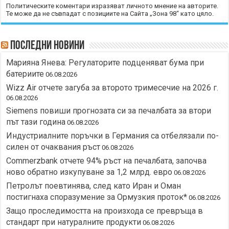
Политическите коментари изразяват личното мнение на авторите.
Те може да не съвпадат с позициите на Сайта „Зона 98“ като цяло.
Последни новини
Марияна Янева: Регулаторите подценяват бума при
батериите
06.08.2026
Wizz Air отчете загуба за второто тримесечие на 2026 г.
06.08.2026
Siemens повиши прогнозата си за печалбата за втори
път тази година
06.08.2026
Индустриалните поръчки в Германия са отбелязали по-
силен от очаквания ръст
06.08.2026
Commerzbank отчете 94% ръст на печалбата, започва
ново обратно изкупуване за 1,2 млрд. евро
06.08.2026
Петролът поевтинява, след като Иран и Оман
постигнаха споразумение за Ормузкия проток*
06.08.2026
Защо проследимостта на произхода се превръща в
стандарт при натуралните продукти
06.08.2026