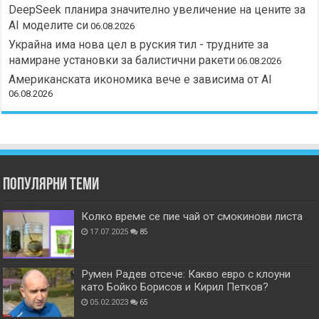
DeepSeek планира значително увеличение на цените за
AI моделите си
06.08.2026
Украйна има нова цел в руския тил - трудните за
намиране установки за балистични ракети
06.08.2026
Американската икономика вече е зависима от АІ
06.08.2026
Популярни теми
Колко време се пие чай от смокинови листа
17.07.2025
85
Румен Радев отсече: Какво евро с клоуни
като Бойко Борисов и Кирил Петков?
05.02.2023
65