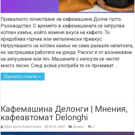
Правилното почистване на кафемашина Долче густо.
Ръководство. С времето в кафемашината се натрупва
котлен камък, който изменя вкуса на кафето. То
придобива горчив или металически привкус.
Натрупването на котлен камък не само разваля напитката,
но застрашава работата на уреда. Рискът е от възникване
на запушване или теч. Машините с капсули се чистят
много лесно. След всяка употреба те се промиват …
Прочети повече »
Кафемашина Делонги | Мнения,
кафеавтомат Delonghi
Маргарита Алексиева
05.01.2025
Домът
2