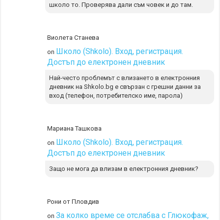
школо то. Проверява дали съм човек и до там.
Виолета Станева
Школо (Shkolo). Вход, регистрация.
on
Достъп до електронен дневник
Най-често проблемът с влизането в електронния
дневник на Shkolo.bg е свързан с грешни данни за
вход (телефон, потребителско име, парола)
Мариана Ташкова
Школо (Shkolo). Вход, регистрация.
on
Достъп до електронен дневник
Защо не мога да влизам в електронния дневник?
Рони от Пловдив
За колко време се отслабва с Глюкофаж,
on