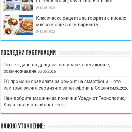
от Технополис, Кауфланд и онлайн
10.05.2026
Класическа рецепта за гофрети с кисело
мляко и още 5 яки варианта
10.05.2026
Последни публикации
Отглеждане на драцена: поливане, пресаждане,
размножаване
05.06.2026
ЕС промени правилата за ремонт на смартфони – ето
как това засяга сервизите за телефони в София
04.06.2026
Най-добрите машини за понички: Уреди от Технополис,
Кауфланд и онлайн
10.05.2026
Важно уточнение: