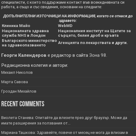
специалисти, с които поддържаме контакт във всекидневната си
работа, а също и със сведения, основани на следните:
ДОПЪЛНИТЕЛНИ ИЗТОЧНИЦИ НА ИНФОРМАЦИЯ, когато се отнася до
здравето:
Клиника Майо
WebMD
Националната здравна
Националния институт на Щатите за
служба NHS в Лондон
сърцето, белия дроб и кръвта
Българското министерство
Агенцията по лекарствата
и други.
на здравеопазването
Георги Календеров
е редактор в сайта
Зона 98
.
Редакционна колегия и автори:
Михаил Николов
Марта Савова
Гроздан Михайлов
Recent Comments
Виолета Станева: Опитайте да влезете през друг браузър. Може да
имате разширения за ползвания от...
Мариана Ташкова: Здравейте, повече от месец не мога да влизам в