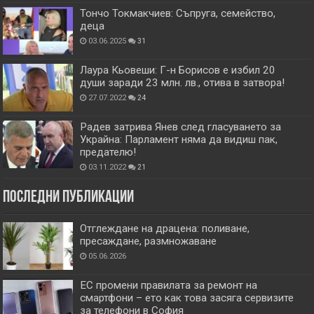
Тончо Токмакчиев: Съпруга, семейство,
деца
03.06.2025
31
Лаура Кьовеши: Г-н Борисов е избил 20
души заради 23 млн. лв., отива в затвора!
27.07.2022
24
Радев затрива Янев след гласуването за
Украйна: Парламент няма да видиш пак,
предателю!
03.11.2022
21
Последни публикации
Отглеждане на драцена: поливане,
пресаждане, размножаване
05.06.2026
ЕС промени правилата за ремонт на
смартфони – ето как това засяга сервизите
за телефони в София