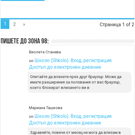
1
2
»
Страница 1 of 2
Пишете до Зона 98:
Виолета Станева
Школо (Shkolo). Вход, регистрация.
on
Достъп до електронен дневник
Опитайте да влезете през друг браузър. Може да
имате разширения за ползвания от вас браузър,
които блокират влизането ви в
Мариана Ташкова
Школо (Shkolo). Вход, регистрация.
on
Достъп до електронен дневник
Здравейте, повече от месец не мога да влизам в