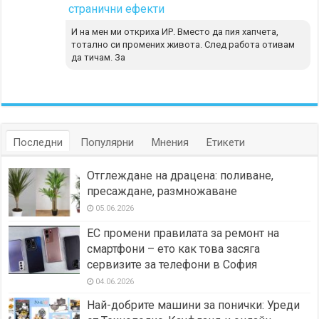
странични ефекти
И на мен ми откриха ИР. Вместо да пия хапчета,
тотално си промених живота. След работа отивам
да тичам. За
Последни
Популярни
Мнения
Етикети
Отглеждане на драцена: поливане,
пресаждане, размножаване
05.06.2026
ЕС промени правилата за ремонт на
смартфони – ето как това засяга
сервизите за телефони в София
04.06.2026
Най-добрите машини за понички: Уреди