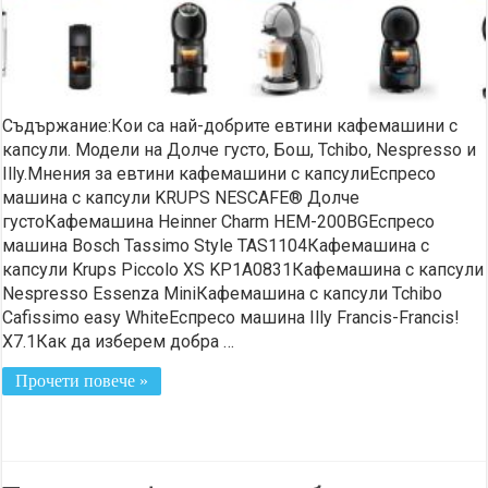
Съдържание:Кои са най-добрите евтини кафемашини с
капсули. Модели на Долче густо, Бош, Tchibo, Nespresso и
Illy.Мнения за евтини кафемашини с капсулиЕспресо
машина с капсули KRUPS NESCAFE® Долче
густоКафемашина Heinner Charm HEM-200BGЕспресо
машина Bosch Tassimo Style TAS1104Кафемашина с
капсули Krups Piccolo XS KP1A0831Кафемашина с капсули
Nespresso Essenza MiniКафемашина с капсули Tchibo
Cafissimo easy WhiteЕспресо машина Illy Francis-Francis!
X7.1Как да изберем добра …
Прочети повече »