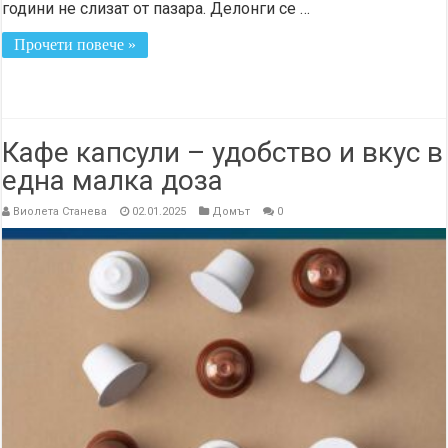
години не слизат от пазара. Делонги се …
Прочети повече »
Кафе капсули – удобство и вкус в
една малка доза
Виолета Станева
02.01.2025
Домът
0