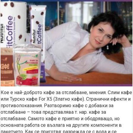
Кое е най-доброто кафе за отслабване, мнения. Слим кафе
или Турско кафе For X5 (Златно кафе). Странични ефекти и
противопоказания. Разтворимо кафе с добавки за
отслабване – това представлява т. нар. кафе за
отслабване. Самото кафе е приятно и ободряващо, но
основната работа се възлага на другите компоненти в
пакетчето. Как се приготвя: разрежда се с вода и се