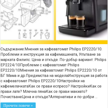
Съдържание:Мнения за кафеавтомат Philips EP2220/10.
Проблеми и инструкция за кафемашината, Упътване за
марката Филипс. Цена и откъде. По-добър вариант: Philips
EP2224/10Проблеми с кафеавтомат Philips
EP2220/10Мнения за кафеавтомат Philips EP2220/10 от
БГ Мама и др.Предимства на моделаИнструкция за работа
с кафеавтомат Philips EP2220/10Настройки на
кафемелачкатаКак се прави еспресо? НастройкиКак се
прави лате? Млечна пянаКак се прави макиато?
ПочистванеЦена и откъде?Алтернативи и по-добри …
Прочети повече »