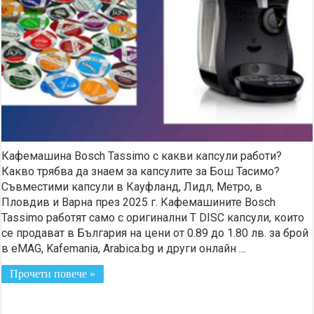
Кафемашина Bosch Tassimo с какви капсули работи?
Какво трябва да знаем за капсулите за Бош Тасимо?
Съвместими капсули в Кауфланд, Лидл, Метро, в
Пловдив и Варна през 2025 г. Кафемашините Bosch
Tassimo работят само с оригинални T DISC капсули, които
се продават в България на цени от 0.89 до 1.80 лв. за брой
в eMAG, Kafemania, Arabica.bg и други онлайн …
Прочети повече »