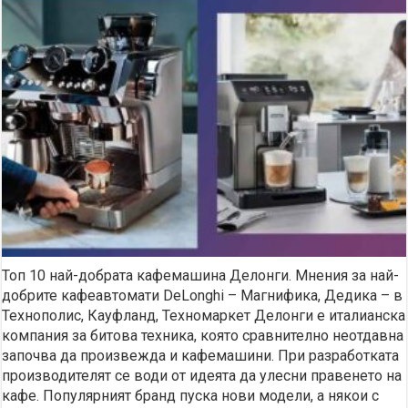
Топ 10 най-добрата кафемашина Делонги. Мнения за най-
добрите кафеавтомати DeLonghi – Магнифика, Дедика – в
Технополис, Кауфланд, Техномаркет Делонги е италианска
компания за битова техника, която сравнително неотдавна
започва да произвежда и кафемашини. При разработката
производителят се води от идеята да улесни правенето на
кафе. Популярният бранд пуска нови модели, а някои с