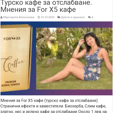
Турско кафе за отслабване.
Мнения за For X5 кафе
Маргарита Алексиева
14.10.2024
Диети и хранене
4
Мнения за For X5 кафе (турско кафе за отслабване).
Странични ефекти и заместители. Биохерба, Слим кафе,
златно, нес и зелено кафе за отслабване Около 1 лев на