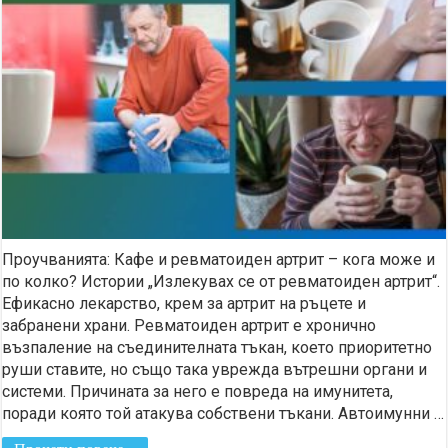
Проучванията: Кафе и ревматоиден артрит – кога може и
по колко? Истории „Излекувах се от ревматоиден артрит“.
Ефикасно лекарство, крем за артрит на ръцете и
забранени храни. Ревматоидeн артрит e хронично
възпаление на съединителната тъкан, което приоритетно
руши ставите, но също така уврежда вътрешни органи и
системи. Причината за него е повреда на имунитета,
поради която той атакува собствени тъкани. Автоимунни …