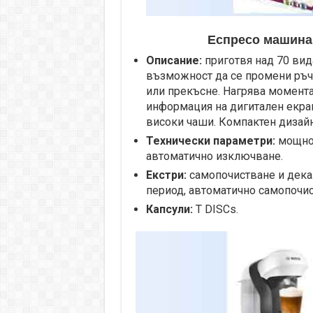
Еспресо машина 
Описание:
приготвя над 70 вид
възможност да се промени ръчн
или прекъсне. Нагрява момент
информация на дигитален екран
високи чаши. Компактен дизайн
Технически параметри:
мощност
автоматично изключване.
Екстри:
самопочистване и дека
период, автоматично самопочис
Капсули:
T DISCs.