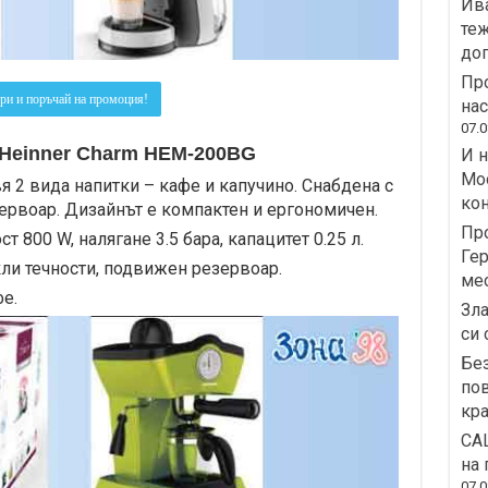
Ива
теж
дог
Про
ри и поръчай на промоция!
на
07.0
Heinner Charm HEM-200BG
И н
Moo
я 2 вида напитки – кафе и капучино. Снабдена с
кон
рвоар. Дизайнът е компактен и ергономичен.
Пр
 800 W, налягане 3.5 бара, капацитет 0.25 л.
Гер
ли течности, подвижен резервоар.
ме
е.
Зла
си 
Без
пов
кра
СА
на 
07.0