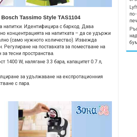
Lyf
по-
Bosch Tassimo Style TAS1104
печ
а напитки. Идентифицира с баркод. Дава
Ръс
о концентрацията на напитката – да се удържи
над
ално (само нужното количество). Извежда
бу
. Регулиране на поставката за поместване на
 за тесни пространства.
 1400 W, налягане 3.3 бара, капацитет 0.7 л,
лциране за удължаване на експротационния
тване с пара.