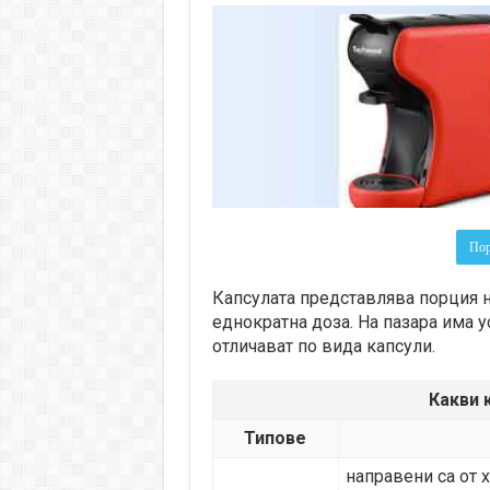
Пор
Капсулата представлява порция 
еднократна доза. На пазара има у
отличават по вида капсули.
Какви 
Типове
направени са от 