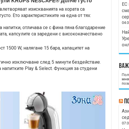
сули KRUPS NESCAFE® Долче густо
ЕС 
влетворяват изискванията на хората са
сма
сто. Ето характеристиките на една от тях:
сер
04.0
 напитки, отличава се с фина пяна благодарение
Най
ата, капсулите са заредени с висококачествено
Уре
он
т 1500 W, налягане 15 бара, капацитет на
тично изключване след 5 минути бездействие.
Важ
напитките Play & Select. Функция за студени
Пол
мне
пози
П
Ази
сед
07.0