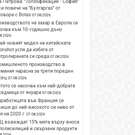
 Петрова: "Топлофикация - София"
и повече на "Булгаргаз" от
овора с Botas
07.08.2026
изводството на захар в Европа се
сочва към 10-годишно дъно
8.2026
ай-новият модел на китайската
nshot успя да избяга от
тролираната си среда
07.08.2026
омишленото производство в
мания нарасна за трети пореден
сец
07.08.2026
тото се насочва към най-добрата
седмица от януари
07.08.2026
работицата във Франция се
иши до най-високото си ниво от
я на 2020 г.
07.08.2026
Щ въвеждат 15% мита върху вноса
полисилиций и свързани продукти
8.2026