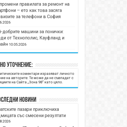
промени правилата за ремонт на
ртфони – ето как това засяга
визите за телефони в София
6.2026
-добрите машини за понички:
ди от Технополис, Кауфланд и
лайн
10.05.2026
но уточнение:
итическите коментари изразяват личното
ние на авторите. Те може да не съвпадат с
циите на Сайта „Зона 98“ като цяло.
оследни новини
атските пазари приключиха
мицата със смесени резултати
8.2026