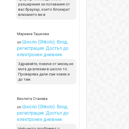
разширения за ползвания от
вас браузър, които блокират
влизането ви в
Мариана Ташкова
Школо (Shkolo). Вход,
on
регистрация. Достъп до
електронен дневник
Здравейте, повече от месец не
мога да влизам в школо то.
Проверява дали съм човек и
до там.
Виолета Станева
Школо (Shkolo). Вход,
on
регистрация. Достъп до
електронен дневник
Най-често проблемът с