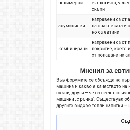
полимерни
екологията, успе
скъпи
направени са от 
алуминиеви
на опаковката и 
но са евтини
направени са от 
комбинирани
покритие, което 
от попадане на а
Мнения за евт
Във форумите се обсъжда на първ
машина и какво е качеството на н
скъпи, други – че са неекологичн
машини „с ръчка“. Съществува оба
другите видове топли напитки – шо
Съ