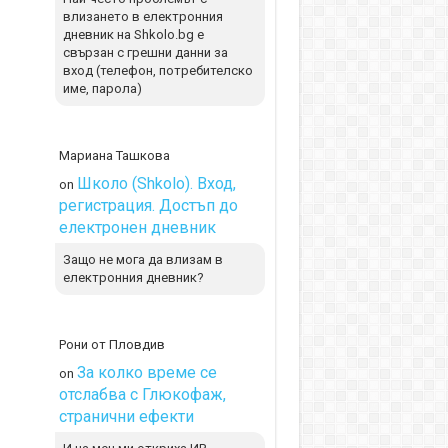
влизането в електронния
дневник на Shkolo.bg е
свързан с грешни данни за
вход (телефон, потребителско
име, парола)
Мариана Ташкова
Школо (Shkolo). Вход,
on
регистрация. Достъп до
електронен дневник
Защо не мога да влизам в
електронния дневник?
Рони от Пловдив
За колко време се
on
отслабва с Глюкофаж,
странични ефекти