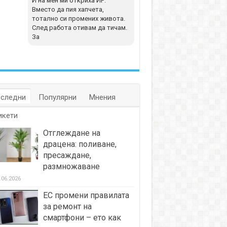
И на мен ми откриха ИР.
Вместо да пия хапчета,
тотално си промених живота.
След работа отивам да тичам.
За
следни
Популярни
Мнения
икети
Отглеждане на
драцена: поливане,
пресаждане,
размножаване
.06.2026
ЕС промени правилата
за ремонт на
смартфони – ето как