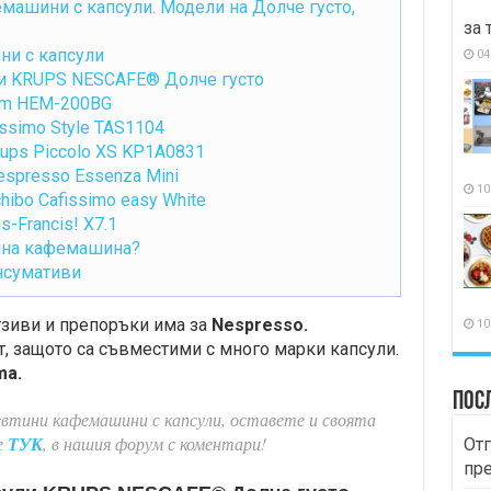
машини с капсули. Модели на Долче густо,
за 
ни с капсули
04
ли KRUPS NESCAFE® Долче густо
rm HEM-200BG
ssimo Style TAS1104
ups Piccolo XS KP1A0831
spresso Essenza Mini
10
ibo Cafissimo easy White
s-Francis! X7.1
тина кафемашина?
онсумативи
тзиви и препоръки има за
Nespresso.
10
, защото са съвместими с много марки капсули.
ma.
Пос
евтини кафемашини с капсули, оставете и своята
е
ТУК
, в нашия форум с коментари!
Отг
пр