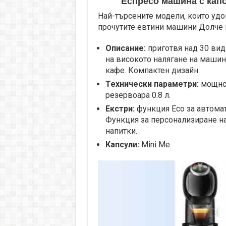
Еспресо машина с кап
Най-търсените модели, които удо
прочутите евтини машини Долче гу
Описание:
приготвя над 30 вида
на високото налягане на машин
кафе. Компактен дизайн.
Технически параметри:
мощнос
резервоара 0.8 л.
Екстри:
функция Eco за автома
Функция за персонализиране на 
напитки.
Капсули:
Mini Me.