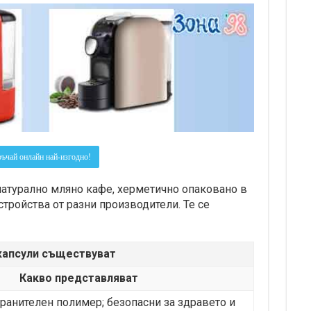
ъчай онлайн най-изгодно!
натурално мляно кафе, херметично опаковано в
стройства от разни производители. Те се
капсули съществуват
Какво представляват
хранителен полимер; безопасни за здравето и