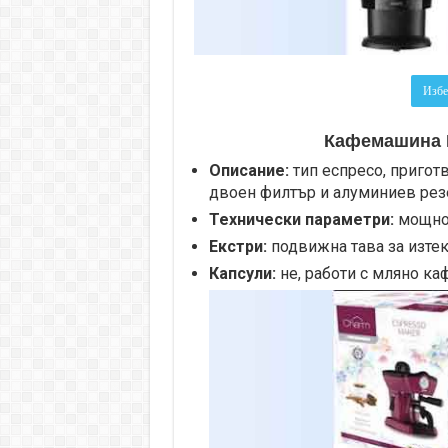
Избе
Кафемашина 
Описание:
тип еспресо, приготв
двоен филтър и алуминиев резе
Технически параметри:
мощност
Екстри:
подвижна тава за изтек
Капсули:
не, работи с мляно каф