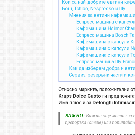
Кои са най-добрите евтини кафе
Бош, Tchibo, Nespresso и Illy.
Мнения за евтини кафемаши
Еспресо машина с капсу
Кафемашина Heinner Cha
Еспресо машина Bosch Ta
Кафемашина с капсули Kr
Кафемашина с капсули Ne
Кафемашина с капсули Tch
Еспресо машина Illy Franci
Как да изберем добра и ев
Сервиз, резервни части и к
Относно марките, положителни о
Krups Dolce Gusto
ги предпочитат
Има плюс и за
Delonghi Intimissi
ВАЖНО
: Вижте още мнения за 
препоръка (отзив) или попитайт