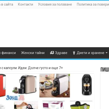
 в сайта
Контакти
Условия за ползване
Политика за повери
и финанси
Женски тайни
Здраве
Диети и хранене
с капсули. Идеи: Долче густо и още 7+
Пише