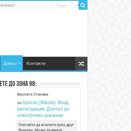
телност
Домът
Контакти
те до Зона 98:
Виолета Станева
Школо (Shkolo). Вход,
on
регистрация. Достъп до
електронен дневник
Опитайте да влезете през друг
браузър. Може да имате