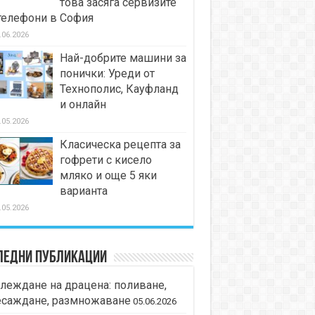
това засяга сервизите
телефони в София
.06.2026
Най-добрите машини за
понички: Уреди от
Технополис, Кауфланд
и онлайн
.05.2026
Класическа рецепта за
гофрети с кисело
мляко и още 5 яки
варианта
.05.2026
ледни публикации
леждане на драцена: поливане,
есаждане, размножаване
05.06.2026