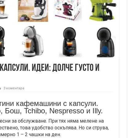
апсули. Идеи: Долче густо и
3 коментара
втини кафемашини с капсули.
 Бош, Tchibo, Nespresso и Illy.
лесни за обслужване. При тях няма мелене на
ествено, това удобство оскъпява. Но си струва,
имерно 1 – 2 чашки на ден.