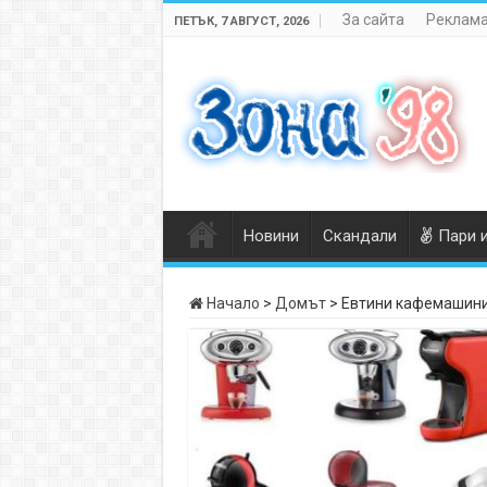
За сайта
Реклама
ПЕТЪК, 7 АВГУСТ, 2026
Новини
Скандали
Пари 
Начало
>
Домът
>
Евтини кафемашини 