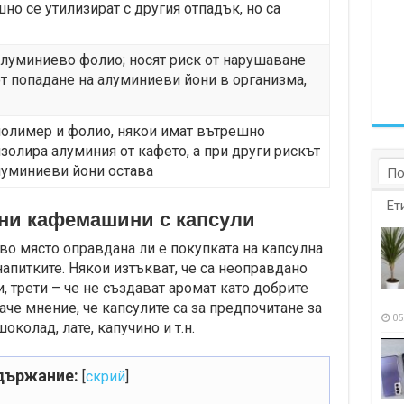
шно се утилизират с другия отпадък, но са
алуминиево фолио; носят риск от нарушаване
от попадане на алуминиеви йони в организма,
полимер и фолио, някои имат вътрешно
изолира алуминия от кафето, а при други рискът
луминиеви йони остава
По
Ет
ини кафемашини с капсули
о място оправдана ли е покупката на капсулна
апитките. Някои изтъкват, че са неоправдано
и, трети – че не създават аромат като добрите
че мнение, че капсулите са за предпочитане за
05
колад, лате, капучино и т.н.
държание:
[
скрий
]