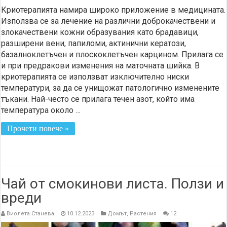
Криотерапията намира широко приложение в медицината.
Използва се за лечение на различни доброкачествени и
злокачествени кожни образувания като брадавици,
разширени вени, папиломи, актинични кератози,
базалноклетъчен и плоскоклетъчен карцином. Прилага се
и при предракови изменения на маточната шийка. В
криотерапията се използват изключително ниски
температури, за да се унищожат патологично изменените
тъкани. Най-често се прилага течен азот, който има
температура около …
Прочети повече »
Чай от смокинови листа. Ползи и
вреди
Виолета Станева
10.12.2023
Домът
,
Растения
12