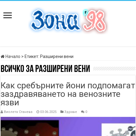
Начало
>
Етикет:
Разширени вени
Всичко за
Разширени вени
Как сребърните йони подпомагат
заздравяването на венозните
язви
Виолета Станева
03.06.2025
Здраве
0