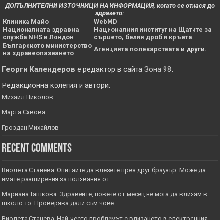
ДОПЪЛНИТЕЛНИ ИЗТОЧНИЦИ НА ИНФОРМАЦИЯ, когато се отнася до
здравето:
Клиника Майо
WebMD
Националната здравна
Националния институт на Щатите за
служба NHS в Лондон
сърцето, белия дроб и кръвта
Българското министерство
Агенцията по лекарствата
и други.
на здравеопазването
Георги Календеров
е редактор в сайта
Зона 98
.
Редакционна колегия и автори:
Михаил Николов
Марта Савова
Гроздан Михайлов
Recent Comments
Виолета Станева: Опитайте да влезете през друг браузър. Може да
имате разширения за ползвания от...
Мариана Ташкова: Здравейте, повече от месец не мога да влизам в
школо то. Проверява дали съм чове...
Виолета Станева: Най-често проблемът с влизането в електронния