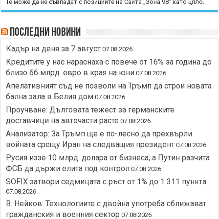
Те може да не съвпадат с позициите на Сайта „Зона 98“ като цяло.
Последни новини
Кадър на деня за 7 август
07.08.2026
Кредитите у нас нараснаха с повече от 16% за година до
близо 66 млрд. евро в края на юни
07.08.2026
Апелативният съд не позволи на Тръмп да строи новата
бална зала в Белия дом
07.08.2026
Проучване: Дълговата тежест за германските
доставчици на авточасти расте
07.08.2026
Анализатор: За Тръмп ще е по-лесно да прехвърли
войната срещу Иран на следващия президент
07.08.2026
Русия иззе 10 млрд. долара от бизнеса, а Путин разчита
ФСБ да държи елита под контрол
07.08.2026
SOFIX затвори седмицата с ръст от 1% до 1 311 пункта
07.08.2026
В. Нейков: Технологиите с двойна употреба сближават
гражданския и военния сектор
07.08.2026