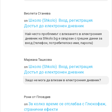
Виолета Станева
Школо (Shkolo). Вход, регистрация.
on
Достъп до електронен дневник
Най-често проблемът с влизането в електронния
дневник на Shkolo.bg е свързан с грешни данни за
вход (телефон, потребителско име, парола)
Мариана Ташкова
Школо (Shkolo). Вход, регистрация.
on
Достъп до електронен дневник
Защо не мога да влизам в електронния дневник?
Рони от Пловдив
За колко време се отслабва с Глюкофаж,
on
странични ефекти