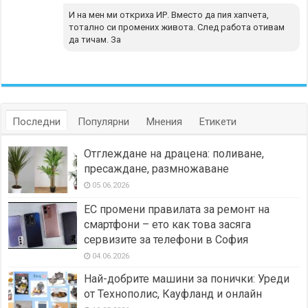
И на мен ми откриха ИР. Вместо да пия хапчета,
тотално си промених живота. След работа отивам
да тичам. За
Последни
Популярни
Мнения
Етикети
Отглеждане на драцена: поливане,
пресаждане, размножаване
05.06.2026
ЕС промени правилата за ремонт на
смартфони – ето как това засяга
сервизите за телефони в София
04.06.2026
Най-добрите машини за понички: Уреди
от Технополис, Кауфланд и онлайн