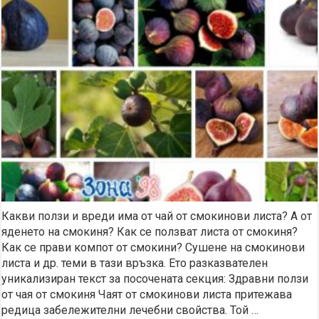
Какви ползи и вреди има от чай от смокинови листа? А от
яденето на смокиня? Как се ползват листа от смокиня?
Как се прави компот от смокини? Сушене на смокинови
листа и др. теми в тази връзка. Ето разказвателен
уникализиран текст за посочената секция: Здравни ползи
от чая от смокиня Чаят от смокинови листа притежава
редица забележителни лечебни свойства. Той …