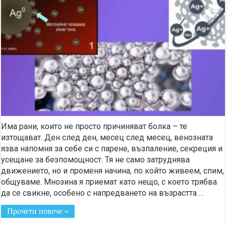
Има рани, които не просто причиняват болка – те
изтощават. Ден след ден, месец след месец, венозната
язва напомня за себе си с парене, възпаление, секреция и
усещане за безпомощност. Тя не само затруднява
движението, но и променя начина, по който живеем, спим,
общуваме. Мнозина я приемат като нещо, с което трябва
да се свикне, особено с напредването на възрастта …
Прочети повече »