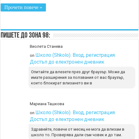
Прочети повече »
Пишете до Зона 98:
Виолета Станева
Школо (Shkolo). Вход, регистрация.
on
Достъп до електронен дневник
Опитайте да влезете през друг браузър. Може да
имате разширения за ползвания от вас браузър,
които блокират влизането ви в
Мариана Ташкова
Школо (Shkolo). Вход, регистрация.
on
Достъп до електронен дневник
Здравейте, повече от месец не мога да влизам в
школо то. Проверява дали съм човек и до там.