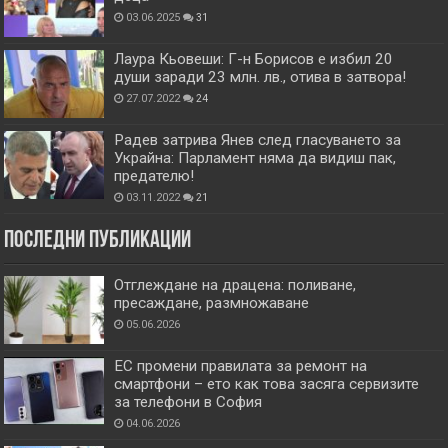
03.06.2025
31
Лаура Кьовеши: Г-н Борисов е избил 20
души заради 23 млн. лв., отива в затвора!
27.07.2022
24
Радев затрива Янев след гласуването за
Украйна: Парламент няма да видиш пак,
предателю!
03.11.2022
21
Последни публикации
Отглеждане на драцена: поливане,
пресаждане, размножаване
05.06.2026
ЕС промени правилата за ремонт на
смартфони – ето как това засяга сервизите
за телефони в София
04.06.2026