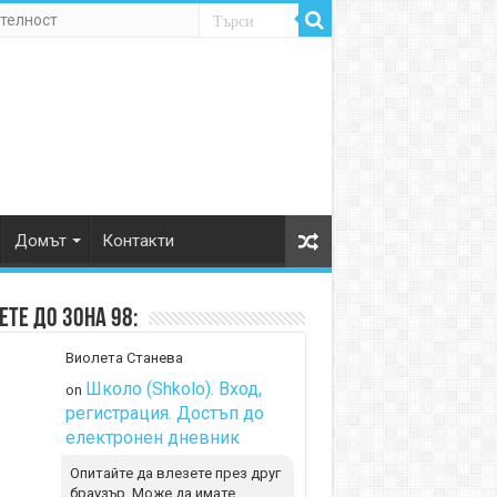
телност
Домът
Контакти
те до Зона 98:
Виолета Станева
Школо (Shkolo). Вход,
on
регистрация. Достъп до
електронен дневник
Опитайте да влезете през друг
браузър. Може да имате