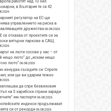
вропа работят над 10 хил.
оварни, в България те са 42
8.2026
арният регулатор на ЕС ще
нява управлението на риска в
равляващите дружества
06.08.2026
 се отказва от проектите си за
рски вятърни паркове в САЩ
8.2026
арът на люти сосове у нас – от
й нещо люто“ до „искам нещо
сно люто“
06.08.2026
н изнудва съседите си: Спрете
мп, или ще ви ударим тежко
8.2026
заплашва да спре безвизовия
тъп на 5 карибски страни заради
атните" им паспорти
06.08.2026
ропейските индекси продължават
ията си от рекорди
06.08.2026