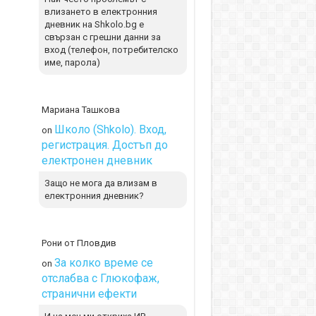
влизането в електронния
дневник на Shkolo.bg е
свързан с грешни данни за
вход (телефон, потребителско
име, парола)
Мариана Ташкова
Школо (Shkolo). Вход,
on
регистрация. Достъп до
електронен дневник
Защо не мога да влизам в
електронния дневник?
Рони от Пловдив
За колко време се
on
отслабва с Глюкофаж,
странични ефекти