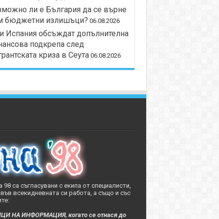
можно ли е България да се върне
м бюджетни излишъци?
06.08.2026
и Испания обсъждат допълнителна
нансова подкрепа след
рантската криза в Сеута
06.08.2026
 98 са съгласувани с екипа от специалисти,
във всекидневната си работа, а също и със
те:
 НА ИНФОРМАЦИЯ, когато се отнася до