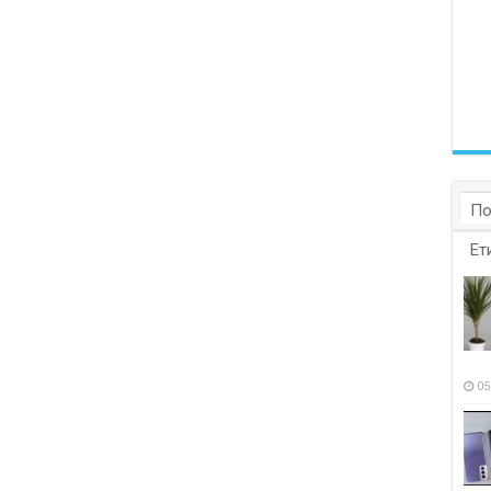
По
Ет
05