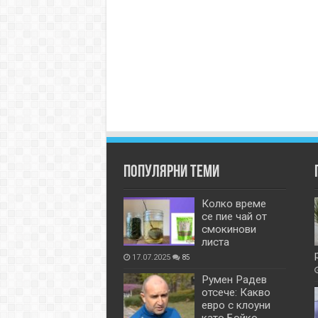
Популярни теми
Колко време
се пие чай от
смокинови
листа
17.07.2025
85
Румен Радев
отсече: Какво
евро с клоуни