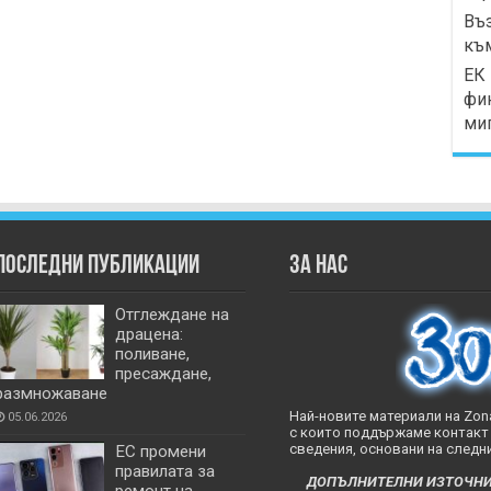
Въз
къ
ЕК 
фи
миг
Последни публикации
За нас
Отглеждане на
драцена:
поливане,
пресаждане,
размножаване
Най-новите материали на Zona
05.06.2026
с които поддържаме контакт 
сведения, основани на следни
ЕС промени
правилата за
ДОПЪЛНИТЕЛНИ ИЗТОЧНИЦИ