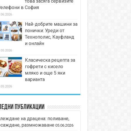
това засяга сервизите
телефони в София
.06.2026
Най-добрите машини за
понички: Уреди от
Технополис, Кауфланд
и онлайн
.05.2026
Класическа рецепта за
гофрети с кисело
мляко и още 5 яки
варианта
.05.2026
ледни публикации
леждане на драцена: поливане,
есаждане, размножаване
05.06.2026