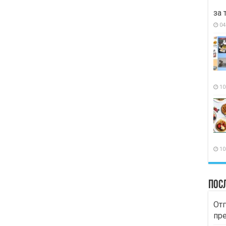
за 
04
10
10
Пос
Отг
пр