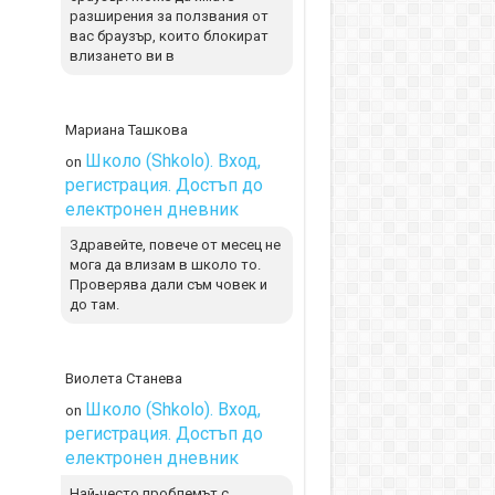
разширения за ползвания от
вас браузър, които блокират
влизането ви в
Мариана Ташкова
Школо (Shkolo). Вход,
on
регистрация. Достъп до
електронен дневник
Здравейте, повече от месец не
мога да влизам в школо то.
Проверява дали съм човек и
до там.
Виолета Станева
Школо (Shkolo). Вход,
on
регистрация. Достъп до
електронен дневник
Най-често проблемът с