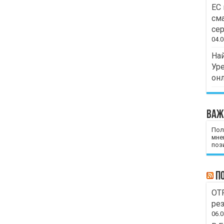
ЕС 
сма
сер
04.0
Най
Уре
он
Важ
Пол
мне
пози
П
OTP
рез
06.0