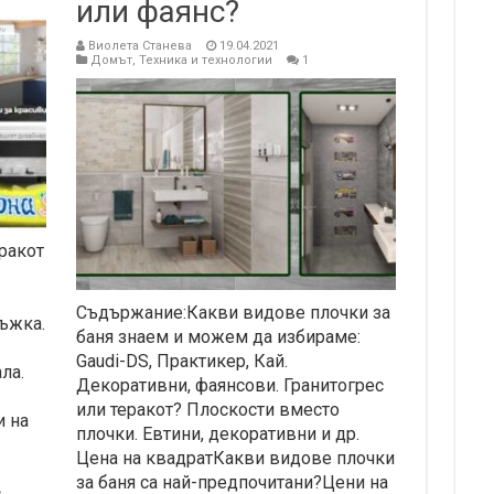
или фаянс?
Виолета Станева
19.04.2021
Домът
,
Техника и технологии
1
ракот
Съдържание:Какви видове плочки за
ъжка.
баня знаем и можем да избираме:
Gaudi-DS, Практикер, Кай.
ла.
Декоративни, фаянсови. Гранитогрес
или теракот? Плоскости вместо
и на
плочки. Евтини, декоративни и др.
Цена на квадратКакви видове плочки
за баня са най-предпочитани?Цени на
с