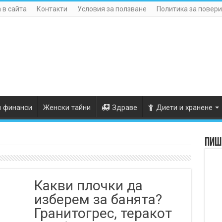
 в сайта
Контакти
Условия за ползване
Политика за повери
и финанси
Женски тайни
Здраве
Диети и хранене
Пише
Какви плочки да
изберем за банята?
Гранитогрес, теракот