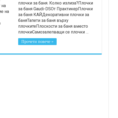
плочки за баня. Колко излиза?Плочки
 на
за баня Gaudi-DSОт ПрактикерПлочки
ие на
за баня КАЙДекоративни плочки за
баняТапети за баня върху
а
плочкитеПлоскости за баня вместо
плочкиСамозалепващи се плочки …
Прочети повече »