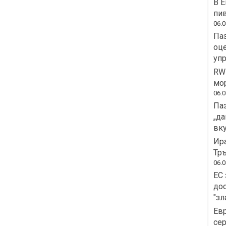
В Е
пив
06.0
Паз
оце
уп
RWE
мо
06.0
Паз
„да
вку
Ира
Тръ
06.0
ЕС 
дос
"зл
Ев
сер