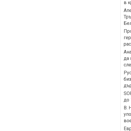
в к
Апе
Тръ
Бе
Про
гер
рас
Ана
да 
сл
Рус
биз
дър
SOF
до 
В. 
упо
вое
Ев