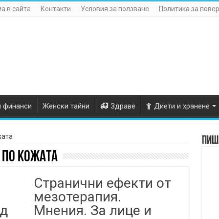
а в сайта
Контакти
Условия за ползване
Политика за пове
и финанси
Женски тайни
Здраве
Диети и хранене
жата
Пише
 по кожата
Странични ефекти от
мезотерапия.
д
Мнения. За лице и