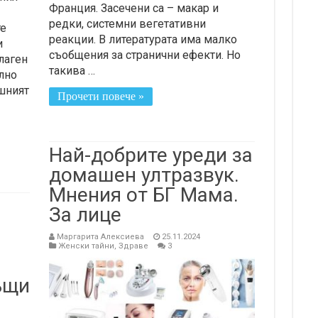
Франция. Засечени са – макар и
редки, системни вегетативни
те
реакции. В литературата има малко
и
съобщения за странични ефекти. Но
лаген
такива …
елно
шният
Прочети повече »
Най-добрите уреди за
домашен ултразвук.
Мнения от БГ Мама.
За лице
Маргарита Алексиева
25.11.2024
Женски тайни
,
Здраве
3
ъщи