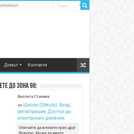
рителност
Домът
Контакти
те до Зона 98:
Виолета Станева
Школо (Shkolo). Вход,
on
регистрация. Достъп до
електронен дневник
Опитайте да влезете през друг
браузър. Може да имате