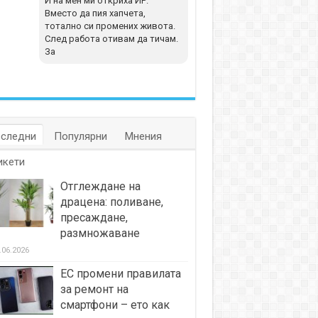
И на мен ми откриха ИР.
Вместо да пия хапчета,
тотално си промених живота.
След работа отивам да тичам.
За
следни
Популярни
Мнения
икети
Отглеждане на
драцена: поливане,
пресаждане,
размножаване
.06.2026
ЕС промени правилата
за ремонт на
смартфони – ето как