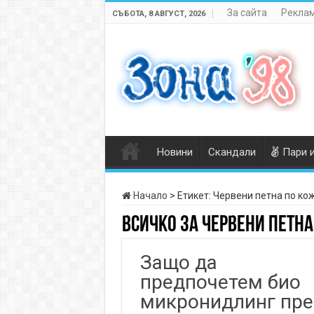
За сайта
Реклам
СЪБОТА, 8 АВГУСТ, 2026
Новини
Скандали
Пари 
Начало
>
Етикет:
Червени петна по ко
Всичко за
Червени петна
Защо да
предпочетем био
микронидлинг пре