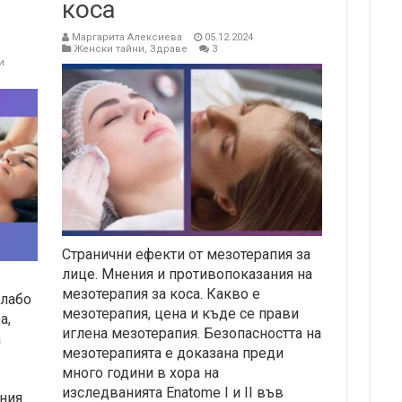
коса
Маргарита Алексиева
05.12.2024
Женски тайни
,
Здраве
3
и
Странични ефекти от мезотерапия за
лице. Мнения и противопоказания на
мезотерапия за коса. Какво е
слабо
мезотерапия, цена и къде се прави
а,
иглена мезотерапия. Безопасността на
а
мезотерапията е доказана преди
много години в хора на
изследванията Enatome I и II във
ния