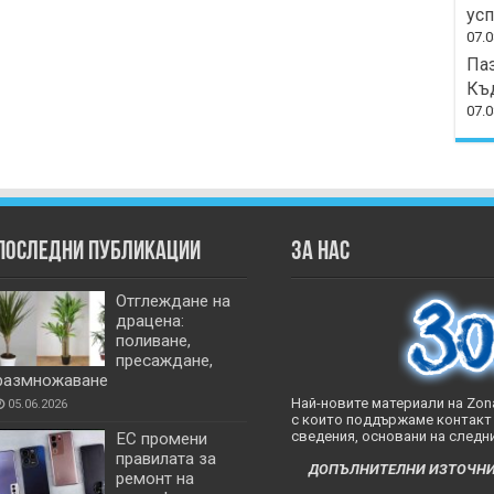
усп
07.0
Паз
Къд
07.0
Последни публикации
За нас
Отглеждане на
драцена:
поливане,
пресаждане,
размножаване
Най-новите материали на Zona
05.06.2026
с които поддържаме контакт 
сведения, основани на следни
ЕС промени
правилата за
ДОПЪЛНИТЕЛНИ ИЗТОЧНИЦИ
ремонт на