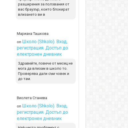
разширения за ползвания от
вас браузър, които блокират
влизането ви в
Мариана Ташкова
Школо (Shkolo). Вход,
on
регистрация. Достъп до
електронен дневник
Здравейте, повече от месец не
мога да влизам в школо то.
Проверява дали съм човек и
до там.
Виолета Станева
Школо (Shkolo). Вход,
on
регистрация. Достъп до
електронен дневник
Най-често проблемът с