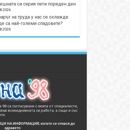
ешната си серия пети пореден ден
8.2026
арът на труда у нас се охлажда:
е са най-големи спадовете?
8.2026
 98 са съгласувани с екипа от специалисти,
във всекидневната си работа, а също и със
те:
 НА ИНФОРМАЦИЯ, когато се отнася до
здравето: