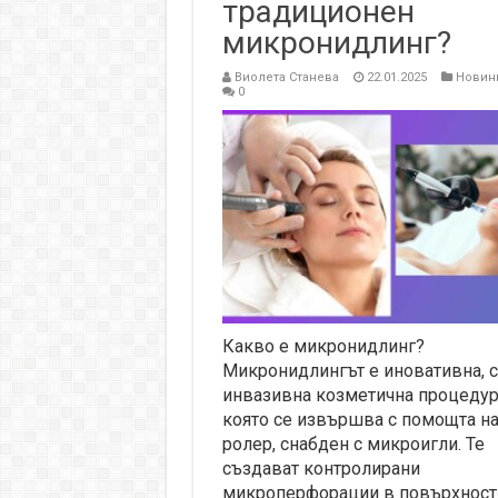
традиционен
микронидлинг?
Виолета Станева
22.01.2025
Новин
0
Какво е микронидлинг?
Микронидлингът е иновативна, 
инвазивна козметична процедур
която се извършва с помощта н
ролер, снабден с микроигли. Те
създават контролирани
микроперфорации в повърхност