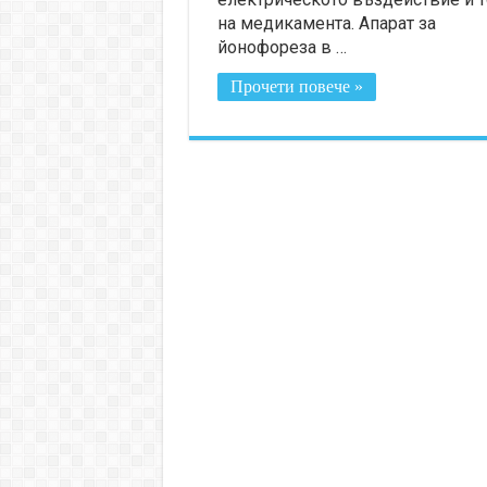
на медикамента. Апарат за
йонофореза в …
Прочети повече »