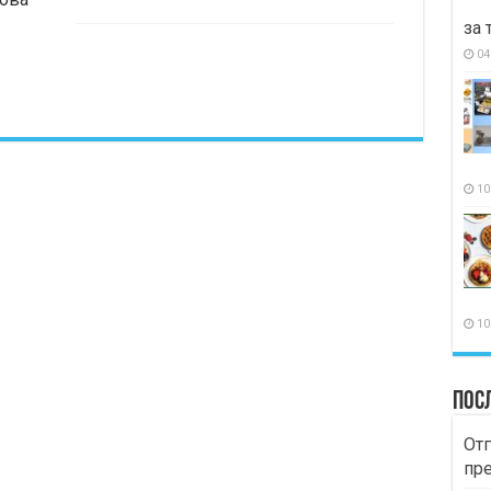
за 
04
10
10
Пос
Отг
пр