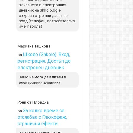
влизането в електронния
дневник на Shkolo.bg е
свързан с грешни данни за
вход (телефон, потребителско
име, парола)
Мариана Ташкова
Школо (Shkolo). Вход,
on
регистрация. Достъп до
електронен дневник
Защо не мога да влизам в
електронния дневник?
Рони от Пловдив
За колко време се
on
отслабва с Глюкофаж,
странични ефекти