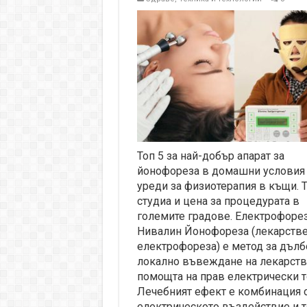
Топ 5 за най-добър апарат за
йонофореза в домашни условия
уреди за физиотерапия в къщи. 
студиа и цена за процедурата в
големите градове. Електрофорез
Нивалин Йонофореза (лекарств
електрофореза) е метод за дълб
локално въвеждане на лекарств
помощта на прав електрически т
Лечебният ефект е комбинация 
електрическото въздействие и 