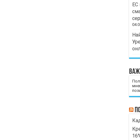
ЕС 
сма
сер
04.0
Най
Уре
он
Важ
Пол
мне
пози
П
Кад
Кре
16%