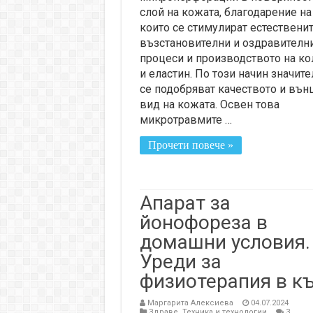
слой на кожата, благодарение на
които се стимулират естествени
възстановителни и оздравителн
процеси и производството на ко
и еластин. По този начин значит
се подобряват качеството и вън
вид на кожата. Освен това
микротравмите …
Прочети повече »
Апарат за
йонофореза в
домашни условия.
Уреди за
физиотерапия в к
Маргарита Алексиева
04.07.2024
Здраве
,
Техника и технологии
3