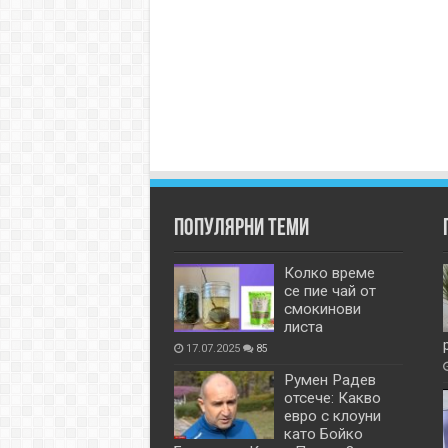
Популярни теми
Колко време
се пие чай от
смокинови
листа
17.07.2025
85
Румен Радев
отсече: Какво
евро с клоуни
като Бойко