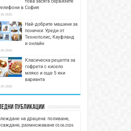
това засяга сервизите
телефони в София
.06.2026
Най-добрите машини за
понички: Уреди от
Технополис, Кауфланд
и онлайн
.05.2026
Класическа рецепта за
гофрети с кисело
мляко и още 5 яки
варианта
.05.2026
ледни публикации
леждане на драцена: поливане,
есаждане, размножаване
05.06.2026