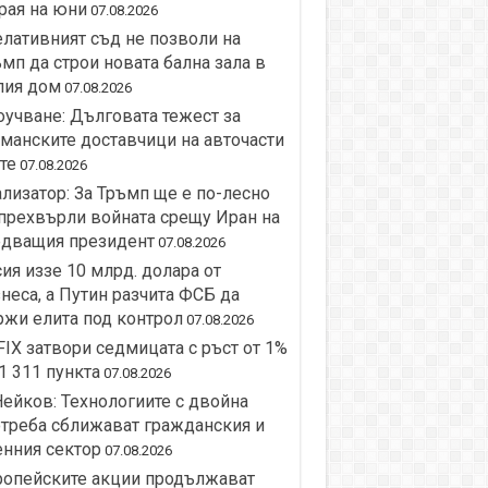
рая на юни
07.08.2026
лативният съд не позволи на
мп да строи новата бална зала в
лия дом
07.08.2026
учване: Дълговата тежест за
манските доставчици на авточасти
те
07.08.2026
лизатор: За Тръмп ще е по-лесно
прехвърли войната срещу Иран на
едващия президент
07.08.2026
ия иззе 10 млрд. долара от
неса, а Путин разчита ФСБ да
жи елита под контрол
07.08.2026
IX затвори седмицата с ръст от 1%
1 311 пункта
07.08.2026
Нейков: Технологиите с двойна
треба сближават гражданския и
нния сектор
07.08.2026
ропейските акции продължават