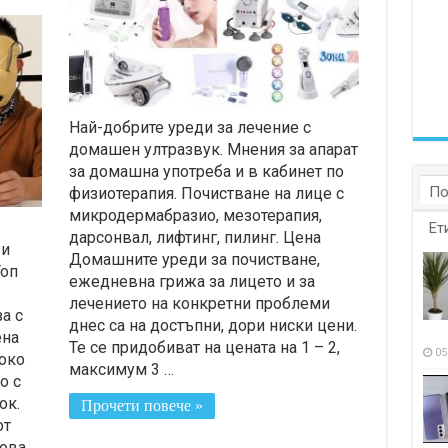
Най-добрите уреди за лечение с
домашен ултразвук. Мнения за апарат
за домашна употреба и в кабинет по
По
физиотерапия. Почистване на лице с
микродермабразио, мезотерапия,
Ет
дарсонвал, лифтинг, пилинг. Цена
 и
Домашните уреди за почистване,
Топ
ежедневна грижа за лицето и за
лечението на конкретни проблеми
а с
днес са на достъпни, дори ниски цени.
ена
Те се придобиват на цената на 1 – 2,
05
око
максимум 3 …
о с
ок.
Прочети повече »
от
това