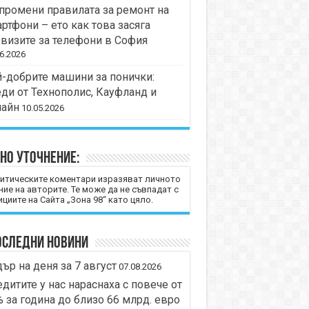
промени правилата за ремонт на
ртфони – ето как това засяга
визите за телефони в София
6.2026
-добрите машини за понички:
ди от Технополис, Кауфланд и
лайн
10.05.2026
но уточнение:
итическите коментари изразяват личното
ние на авторите. Те може да не съвпадат с
циите на Сайта „Зона 98“ като цяло.
оследни новини
ър на деня за 7 август
07.08.2026
дитите у нас нараснаха с повече от
 за година до близо 66 млрд. евро