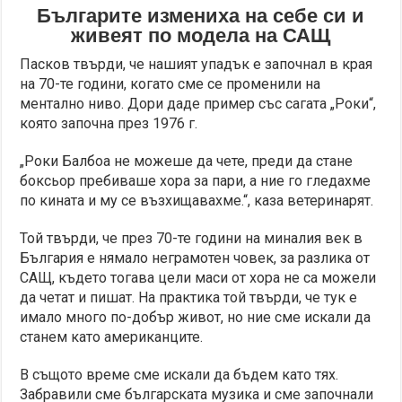
Българите измениха на себе си и
живеят по модела на САЩ
Пасков твърди, че нашият упадък е започнал в края
на 70-те години, когато сме се променили на
ментално ниво. Дори даде пример със сагата „Роки“,
която започна през 1976 г.
„Роки Балбоа не можеше да чете, преди да стане
боксьор пребиваше хора за пари, а ние го гледахме
по кината и му се възхищавахме.“, каза ветеринарят.
Той твърди, че през 70-те години на миналия век в
България е нямало неграмотен човек, за разлика от
САЩ, където тогава цели маси от хора не са можели
да четат и пишат. На практика той твърди, че тук е
имало много по-добър живот, но ние сме искали да
станем като американците.
В същото време сме искали да бъдем като тях.
Забравили сме българската музика и сме започнали