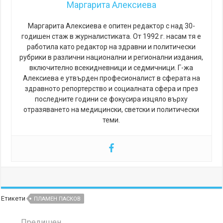
Маргарита Алексиева
Маргарита Алексиева е опитен редактор с над 30-
годишен стаж в журналистиката. От 1992 г. насам тя е
работила като редактор на здравни и политически
рубрики в различни национални и регионални издания,
включително всекидневници и седмичници. Г-жа
Алексиева е утвърден професионалист в сферата на
здравното репортерство и социалната сфера и през
последните години се фокусира изцяло върху
отразяването на медицински, светски и политически
теми.
Етикети
ПЛАМЕН ПАСКОВ
Предишен