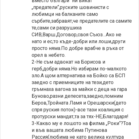
вместо“българи“ ни викат
„предатели“,руските шовинисти с
любимци на балканите само
сърбите,забравят,че предателите са самите
те,сами си разрушиха
СИВ,Варш.Договор,своя Съюз…Ако не
нато и ес,то къде-добри или лоши,други
просто няма.По добре врабче в ръка от
орел в небето.
2-Не съм адвокат на Борисов и
герб,добри няма.Но избирам по-малкото
зло.А щом алтернатива на Бойко са БСП
заедно с приемниците на тези,дето
гръмнаха вагона за майки с деца на гара
Буново,разни депесета,заедно,помним
Беров,Тройната Ламя и Орешарски(дето
спря руския поток)-все тази коалиция с
протурски мандат,та за тях-НЕ,Благодаря!
3-Какво му е лошото на филма „Роки“?Тоа
и във вашата любима Путинова
Рассия(любима не като велика култура