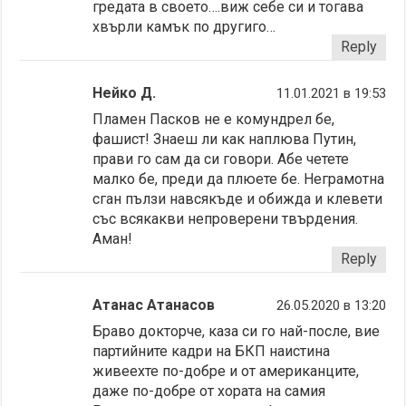
гредата в своето….виж себе си и тогава
хвърли камък по другиго…
Reply
Нейко Д.
11.01.2021 в 19:53
Пламен Пасков не е комундрел бе,
фашист! Знаеш ли как наплюва Путин,
прави го сам да си говори. Абе четете
малко бе, преди да плюете бе. Неграмотна
сган пълзи навсякъде и обижда и клевети
със всякакви непроверени твърдения.
Аман!
Reply
Атанас Атанасов
26.05.2020 в 13:20
Браво докторче, каза си го най-после, вие
партийните кадри на БКП наистина
живеехте по-добре и от американците,
даже по-добре от хората на самия