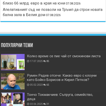
близо 66 млрд. евро в края на юни
07.08.2026
Апелативният съд не позволи на Тръмп да строи новата
бална зала в Белия дом
07.08.2026
Популярни теми
Колко време се пие чай от смокинови листа
17.07.2025
85
Румен Радев отсече: Какво евро с клоуни
като Бойко Борисов и Кирил Петков?
05.02.2023
65
Тончо Токмакчиев: Съпруга, семейство,
деца
03.06.2025
31