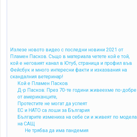
Излезе новото видео с последни новини 2021 от
Пламен Пасков. Също в материала четете кой е той,
кой е неговият канал в Ютуб, страница и профил във
Фейсбук и много интересни факти и изказвания на
скандалния ветеринар!
Кой е Пламен Пасков
Д-р Пасков: През 70-те години живеехме по-добре
от американците,
Протестите не могат да успеят
ЕС и НАТО са лоши за България
Българите измениха на себе си и живеят по модела
на САЩ
Не трябва да има пандемия