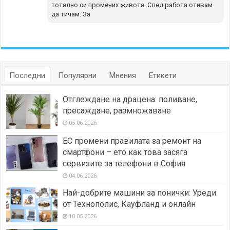
тотално си промених живота. След работа отивам
да тичам. За
Последни
Популярни
Мнения
Етикети
Отглеждане на драцена: поливане,
пресаждане, размножаване
05.06.2026
ЕС промени правилата за ремонт на
смартфони – ето как това засяга
сервизите за телефони в София
04.06.2026
Най-добрите машини за понички: Уреди
от Технополис, Кауфланд и онлайн
10.05.2026