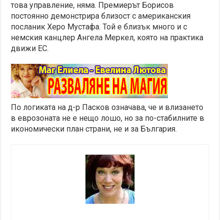
това управление, няма. Премиерът Борисов
постоянно демонстрира близост с американския
посланик Херо Мустафа. Той е близък много и с
немския канцлер Ангела Меркел, която на практика
движи ЕС.
По логиката на д-р Пасков означава, че и влизането
в еврозоната не е нещо лошо, но за по-стабилните в
икономически план страни, не и за България.