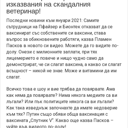
изказвания на скандалния
ветеринар!
Последни новини към януари 2021: Самите
сътрудници на Пфайзер и Бионтек отказват да се
ваксинират със собствените си ваксини, става
въпрос за обикновените работяги, казва Пламен
Пасков в новото си видео. Можете да го видите по-
долу. Онези с милионните заплати, при тях
лицемерието е повече и нищо чудно само да
демонстрират, че си слагат ваксина, а какво си слагат
всъщност – никой не знае. Може и витамини да им
слагат.
Всичко това е шоу и вие трябва да повярвате. Ама
как няма да повярвате? Нима някога медиите са ви
лъгали? Или пък политиците някога са ви лъгали?
Как така изведнъж започнахте да имате недоверие
към тях? Путин също обяви обща ваксинация с
ваксината „Спутник V“. Какво още казва Пасков –
чуйте във видеото по-долу!