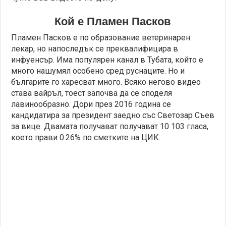
Кой е Пламен Пасков
Пламен Пасков е по образование ветеринарен
лекар, но напоследък се преквалифицира в
инфуенсър. Има популярен канал в Тубата, който е
много нашумял особено сред руснаците. Но и
българите го харесват много. Всяко негово видео
става вайръл, тоест започва да се споделя
лавинообразно. Дори през 2016 година се
кандидатира за президент заедно със Светозар Съев
за вице. Двамата получават получават 10 103 гласа,
което прави 0.26% по сметките на ЦИК.