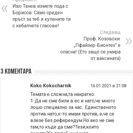
Иво Танев измете пода с
Борисов: Само среден
пръст за теб и купените ти
с кебапчета гласове!
Следващ
Проф. Козовски:
„Пфайзер-Бионтех“ е
опасна! (Ето защо се умира
от ваксината)
3 коментара
Koko Kokocharnik
16.01.2021 в 21:08
Темата е сложна,та накратко.
1-Да не сме били в ес и нато,че много
лошо специално за нас…Единственото
против нато,к-то имам против, е,че се
влезе без референдум.Но ако не сме
там,то къде да сме?Тези,които