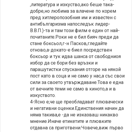
,литература и изкуство,ако беше така-
добре,но любима за влачене по корем
пред хитлеропозобния им и известен с
антибългаризма напоследък лидер-
В.В.П.)-та и там този филм е един от най-
почитаните.Роки не е бил бияч преди да
стане боксьол,г-н Пасков,гледайте
отново,а-докато-е биел посредствен
боксьор и тук идва шанса от свободниоя
избор да се бори без връзки и
парашутистки спускания отгоре на някой
пост като в соца и не само у нас,а със свои
сили за своето утвърждаване.Това е една
от вечните теми не само в киното,а и в
изкуството.
4-Ясно е,че ще преобладават плювачески
и негативни оценки.Единствения начин да
няма такива,е -да не изказваш никакво
мнение.Иначе етикетите и плювките
отдавна са приготвени.Човече,виж първо