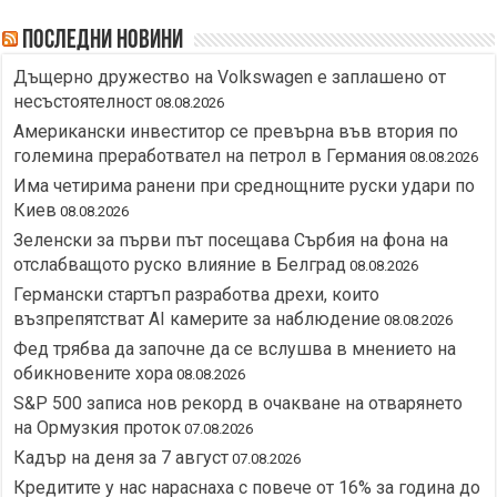
Последни новини
Дъщерно дружество на Volkswagen е заплашено от
несъстоятелност
08.08.2026
Американски инвеститор се превърна във втория по
големина преработвател на петрол в Германия
08.08.2026
Има четирима ранени при среднощните руски удари по
Киев
08.08.2026
Зеленски за първи път посещава Сърбия на фона на
отслабващото руско влияние в Белград
08.08.2026
Германски стартъп разработва дрехи, които
възпрепятстват AI камерите за наблюдение
08.08.2026
Фед трябва да започне да се вслушва в мнението на
обикновените хора
08.08.2026
S&P 500 записа нов рекорд в очакване на отварянето
на Ормузкия проток
07.08.2026
Кадър на деня за 7 август
07.08.2026
Кредитите у нас нараснаха с повече от 16% за година до