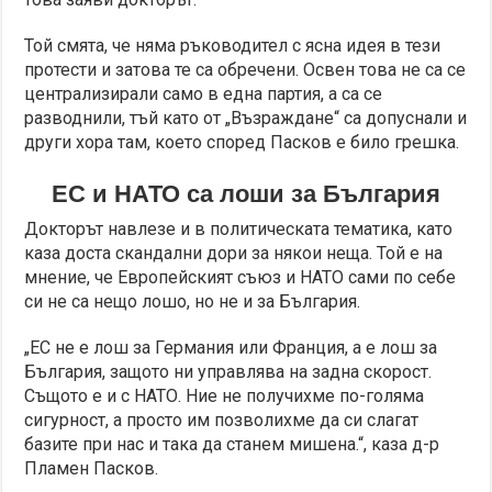
Той смята, че няма ръководител с ясна идея в тези
протести и затова те са обречени. Освен това не са се
централизирали само в една партия, а са се
разводнили, тъй като от „Възраждане“ са допуснали и
други хора там, което според Пасков е било грешка.
ЕС и НАТО са лоши за България
Докторът навлезе и в политическата тематика, като
каза доста скандални дори за някои неща. Той е на
мнение, че Европейският съюз и НАТО сами по себе
си не са нещо лошо, но не и за България.
„ЕС не е лош за Германия или Франция, а е лош за
България, защото ни управлява на задна скорост.
Същото е и с НАТО. Ние не получихме по-голяма
сигурност, а просто им позволихме да си слагат
базите при нас и така да станем мишена.“, каза д-р
Пламен Пасков.