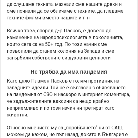
да слушаме тяхната, махнали сме нашите дрехи и
сме почнали да се обличаме с техните, да гледаме
техните филми вместо нашите и т. н.
Всичко това, според д-р Пасков, е довело до
изменение на народопсихологията в поколенията,
които сега са на 50+ год. По този начин сме
позволили да станем колония на Запада и сме
загърбили собствените си духовни ценности.
Не трябва да има пандемия
Като цяло Пламен Пасков е голям противник на
западните идеали. Той не е съгласен с обявяването
на пандемия от СЗО и наскоро в интернет коментира,
че задължителните ваксини са нещо крайно
неприемливо и по този начин ни третират като
животни.
Относно мнението му за „поробването“ ни от САЩ,
можем да кажем, че път назад, докато в България е