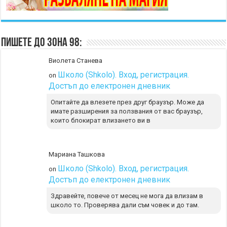
Пишете до Зона 98:
Виолета Станева
Школо (Shkolo). Вход, регистрация.
on
Достъп до електронен дневник
Опитайте да влезете през друг браузър. Може да
имате разширения за ползвания от вас браузър,
които блокират влизането ви в
Мариана Ташкова
Школо (Shkolo). Вход, регистрация.
on
Достъп до електронен дневник
Здравейте, повече от месец не мога да влизам в
школо то. Проверява дали съм човек и до там.