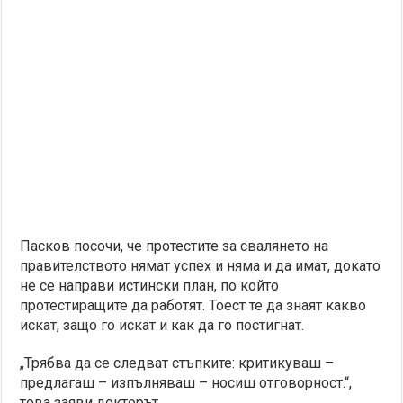
Пасков посочи, че протестите за свалянето на
правителството нямат успех и няма и да имат, докато
не се направи истински план, по който
протестиращите да работят. Тоест те да знаят какво
искат, защо го искат и как да го постигнат.
„Трябва да се следват стъпките: критикуваш –
предлагаш – изпълняваш – носиш отговорност.“,
това заяви докторът.