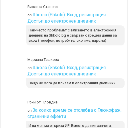
Виолета Станева
Школо (Shkolo). Вход, регистрация.
on
Достъп до електронен дневник
Най-често проблемът с влизането в електронния
дневник на Shkolo.bg е свързан с грешни данни за
вход (телефон, потребителско име, парола)
Мариана Ташкова
Школо (Shkolo). Вход, регистрация.
on
Достъп до електронен дневник
Защо не мога да влизам в електронния дневник?
Рони от Пловдив
За колко време се отслабва с Глюкофаж,
on
странични ефекти
И на мен ми откриха ИР. Вместо да пия хапчета,