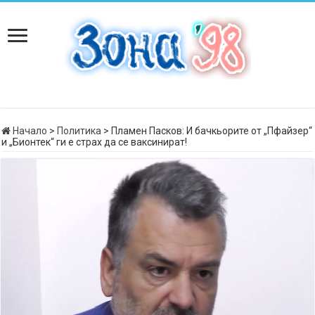
Начало
>
Политика
>
Пламен Пасков: И бачкьорите от „Пфайзер“
и „Бионтек“ ги е страх да се ваксинират!