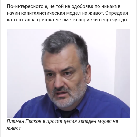
По-интересното е, че той не одобрява по никакъв
начин капиталистическия модел на живот. Определя
като тотална грешка, че сме възприели нещо чуждо.
Пламен Пасков е против целия западен модел на
живот