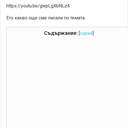
https://youtu.be/gwpLgXbNLz4
Ето какво още сме писали по темата:
Съдържание:
[
скрий
]