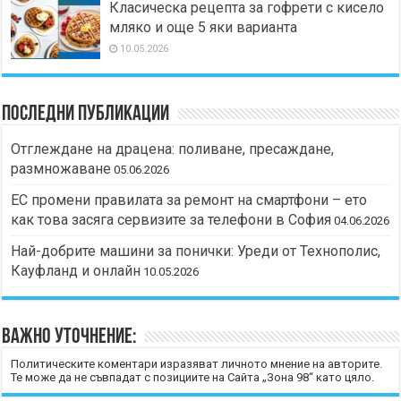
Класическа рецепта за гофрети с кисело
мляко и още 5 яки варианта
10.05.2026
Последни публикации
Отглеждане на драцена: поливане, пресаждане,
размножаване
05.06.2026
ЕС промени правилата за ремонт на смартфони – ето
как това засяга сервизите за телефони в София
04.06.2026
Най-добрите машини за понички: Уреди от Технополис,
Кауфланд и онлайн
10.05.2026
Важно уточнение:
Политическите коментари изразяват личното мнение на авторите.
Те може да не съвпадат с позициите на Сайта „Зона 98“ като цяло.