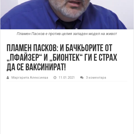
Пламен Пасков е против целия западен модел на живот
Пламен Пасков: И бачкьорите от
„Пфайзер“ и „Бионтек“ ги е страх
да се ваксинират!
Маргарита Алексиева
11.01.2021
3 коментара