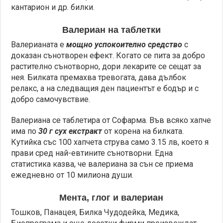
кантарион и др. билки.
Валериан на таблетки
Валерианата е
мощно успокоително средство
с
доказан сънотворен ефект. Когато се пита за добро
растително сънотворно, дори лекарите се сещат за
нея. Билката премахва тревогата, дава дълбок
релакс, а на следващия ден пациентът е бодър и с
добро самочувствие.
Валериана се таблетира от Софарма. Във всяко хапче
има по
30 г сух екстракт
от корена на билката.
Кутийка със 100 хапчета струва само 3.15 лв, което я
прави сред най-евтините сънотворни. Една
статистика казва, че валериана за сън се приема
ежедневно от 10 милиона души.
Мента, глог и валериан
Тошков, Панацея, Билка Чудодейка, Медика,