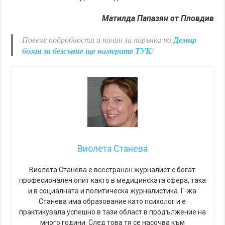
Матилда Папазян от Пловдив
Повече подробности и начин за поръчка на
Демир
бозан за безсъние ще намерите ТУК
!
Виолета Станева
Виолета Станева е всестранен журналист с богат
професионален опит както в медицинската сфера, така
и в социалната и политическа журналистика. Г-жа
Станева има образование като психолог и е
практикувала успешно в тази област в продължение на
много години. След това тя се насочва към