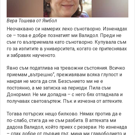
Вера Тошева от Ямбол
Неочаквано си намерих леко сънотворно. Изненадах
се – това е добре познатият ми Валидол. Преди не
съм го възприемала като сънотворно. Купувала съм
го за изпитите в университета, когато се притеснявах
и забравях наученото.
Явно съм податлива на тревожни състояния. Всичко
приемам „вътрешно“, преживявам всяка глупост и
накрая не мога да спя. Безсънието ми не е
постоянно, а ме затиска на периоди. Пила съм
Донормил. Не ми допадна – с него бях отпаднала и
получавах световъртеж. Пък и изчезна от аптеките.
Тогава потърсих нещо билково. Нямах против да е
по-слабо, стига да не съм разбита. В аптеката ми
дадоха Валидол, който приех с резерви. Но изненада
– спах добре от първия път, мина ми главоболието и