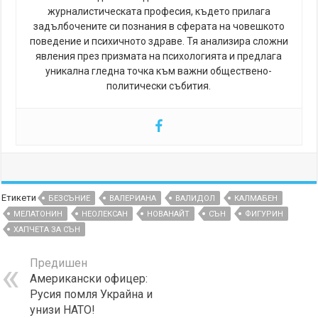
журналистическата професия, където прилага
задълбочените си познания в сферата на човешкото
поведение и психичното здраве. Тя анализира сложни
явления през призмата на психологията и предлага
уникална гледна точка към важни обществено-
политически събития.
Етикети
БЕЗСЪНИЕ
ВАЛЕРИАНА
ВАЛИДОЛ
КАЛМАБЕН
МЕЛАТОНИН
НЕОЛЕКСАН
НОВАНАЙТ
СЪН
ФИГУРИН
ХАПЧЕТА ЗА СЪН
Предишен
Американски офицер:
Русия помля Украйна и
унизи НАТО!