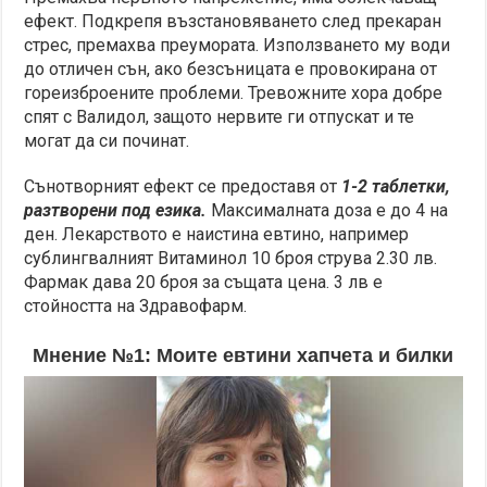
ефект. Подкрепя възстановяването след прекаран
стрес, премахва преумората. Използването му води
до отличен сън, ако безсъницата е провокирана от
гореизброените проблеми. Тревожните хора добре
спят с Валидол, защото нервите ги отпускат и те
могат да си починат.
Сънотворният ефект се предоставя от
1-2 таблетки,
разтворени под езика.
Максималната доза е до 4 на
ден. Лекарството е наистина евтино, например
сублингвалният Витаминол 10 броя струва 2.30 лв.
Фармак дава 20 броя за същата цена. 3 лв е
стойността на Здравофарм.
Мнение №1: Моите евтини хапчета и билки