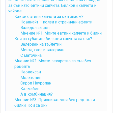
за сън като евтини хапчета. Билкови хапчета и
чайове.
Какви евтини хапчета за сън знаем?
Нованайт – ползи и странични ефекти
Валидол за сън
Мнение №1: Моите евтини хапчета и билки
Кои са хубавите билкови хапчета за сън?
Валериан на таблетки
Мента, глог и валериан
С маточина
Мнение №2: Моите лекарства за сън без
рецепта
Неолексан
Мелатонин
Сироп Неуропан
Калмабен
А в комбинация?
Мнение №3: Приспивателни без рецепта и
билки. Кои са ок?