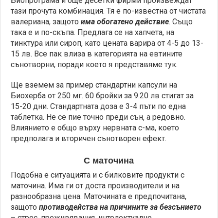
Биопрограма и още десетки фирми произвеждат
тази прочута комбинация. Тя е по-известна от чистата
валериана, защото
има обогатено действие
. Също
така е и по-скъпа. Предлага се на хапчета, на
тинктура или сироп, като цената варира от 4-5 до 13-
15 лв. Все пак влиза в категорията на евтините
сънотворни, поради което я представяме тук.
Ще вземем за пример стандартни капсули на
Биохерба от 250 мг. 60 бройки за 9.20 лв стигат за
15-20 дни. Стандартната доза е 3-4 пъти по една
таблетка. Не се пие точно преди сън, а редовно.
Влиянието е общо върху нервната с-ма, което
предполага и вторичен сънотворен ефект.
С маточина
Подобна е ситуацията и с билковите продукти с
маточина. Има ги от доста производители и на
разнообразна цена. Маточината е предпочитана,
защото
противодейства на причините за безсънието
– стрес, преживявания, интелектуално