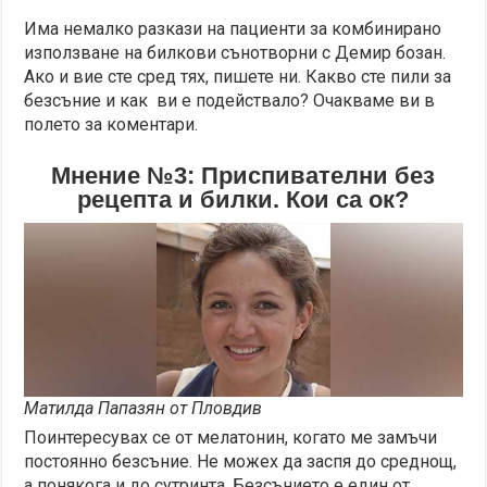
Има немалко разкази на пациенти за комбинирано
използване на билкови сънотворни с Демир бозан.
Ако и вие сте сред тях, пишете ни. Какво сте пили за
безсъние и как ви е подействало? Очакваме ви в
полето за коментари.
Мнение №3: Приспивателни без
рецепта и билки. Кои са ок?
Матилда Папазян от Пловдив
Поинтересувах се от мелатонин, когато ме замъчи
постоянно безсъние. Не можех да заспя до среднощ,
а понякога и до сутринта. Безсънието е един от