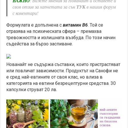
ВАЖНО
: Вижте мнения за Нованайт и оставете и
своя отзив за хапчетата за сън
ТУК
в нашия форум
с коментари!
Формулата е допълнена с
витамин В6
. Той се
отразява на психическата сфера – премахва
тревожността и излишната възбуда. По този начин
съдейства за бързо заспиване.
Нованайт не съдържа съставки, които пристрастяват
или повличат зависимости. Продуктът на Санофи не
е сред най-евтините от своя клас, но влиза в
категорията на евтини безрецептурни средства. 30
капсулки струват 20 лв.