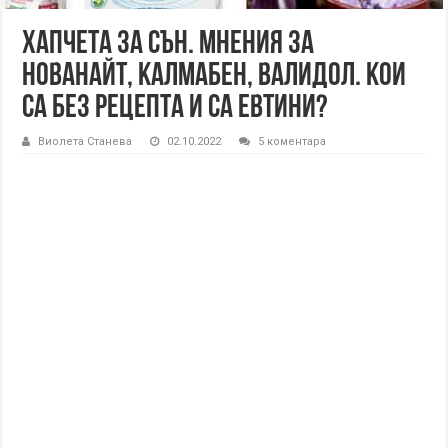
Хапчета за сън. Мнения за
Нованайт, Калмабен, Валидол. Кои
са без рецепта и са евтини?
Виолета Станева
02.10.2022
5 коментара