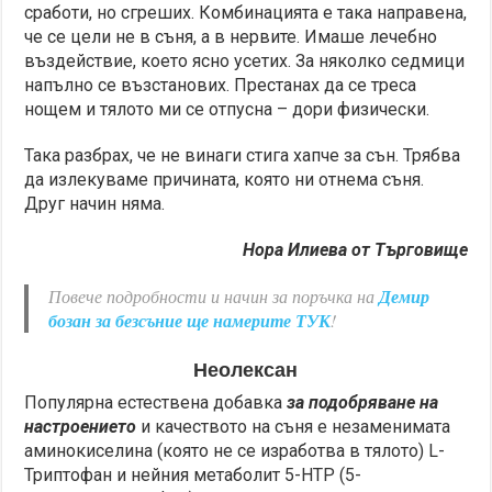
сработи, но сгреших. Комбинацията е така направена,
че се цели не в съня, а в нервите. Имаше лечебно
въздействие, което ясно усетих. За няколко седмици
напълно се възстанових. Престанах да се треса
нощем и тялото ми се отпусна – дори физически.
Така разбрах, че не винаги стига хапче за сън. Трябва
да излекуваме причината, която ни отнема съня.
Друг начин няма.
Нора Илиева от Търговище
Повече подробности и начин за поръчка на
Демир
бозан за безсъние ще намерите ТУК
!
Неолексан
Популярна естествена добавка
за подобряване на
настроението
и качеството на съня е незаменимата
аминокиселина (която не се изработва в тялото) L-
Триптофан и нейния метаболит 5-HTP (5-