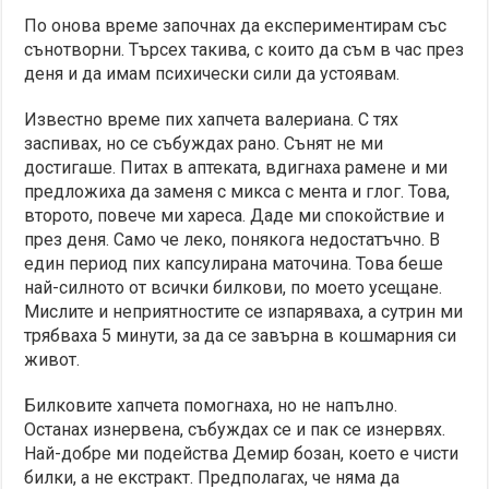
По онова време започнах да експериментирам със
сънотворни. Търсех такива, с които да съм в час през
деня и да имам психически сили да устоявам.
Известно време пих хапчета валериана. С тях
заспивах, но се събуждах рано. Сънят не ми
достигаше. Питах в аптеката, вдигнаха рамене и ми
предложиха да заменя с микса с мента и глог. Това,
второто, повече ми хареса. Даде ми спокойствие и
през деня. Само че леко, понякога недостатъчно. В
един период пих капсулирана маточина. Това беше
най-силното от всички билкови, по моето усещане.
Мислите и неприятностите се изпаряваха, а сутрин ми
трябваха 5 минути, за да се завърна в кошмарния си
живот.
Билковите хапчета помогнаха, но не напълно.
Останах изнервена, събуждах се и пак се изнервях.
Най-добре ми подейства Демир бозан, което е чисти
билки, а не екстракт. Предполагах, че няма да