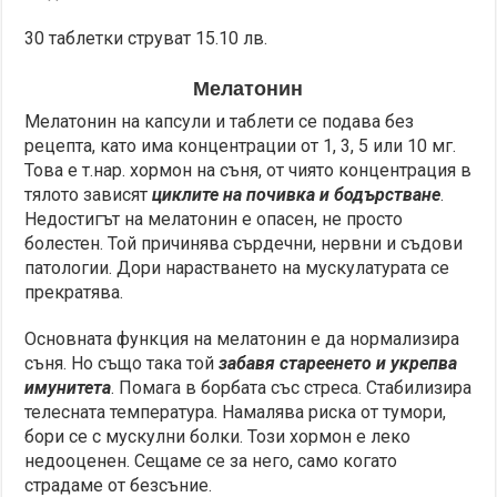
30 таблетки струват 15.10 лв.
Мелатонин
Мелатонин на капсули и таблети се подава без
рецепта, като има концентрации от 1, 3, 5 или 10 мг.
Това е т.нар. хормон на съня, от чиято концентрация в
тялото зависят
циклите на почивка и бодърстване
.
Недостигът на мелатонин е опасен, не просто
болестен. Той причинява сърдечни, нервни и съдови
патологии. Дори нарастването на мускулатурата се
прекратява.
Основната функция на мелатонин е да нормализира
съня. Но също така той
забавя стареенето и укрепва
имунитета
. Помага в борбата със стреса. Стабилизира
телесната температура. Намалява риска от тумори,
бори се с мускулни болки. Този хормон е леко
недооценен. Сещаме се за него, само когато
страдаме от безсъние.