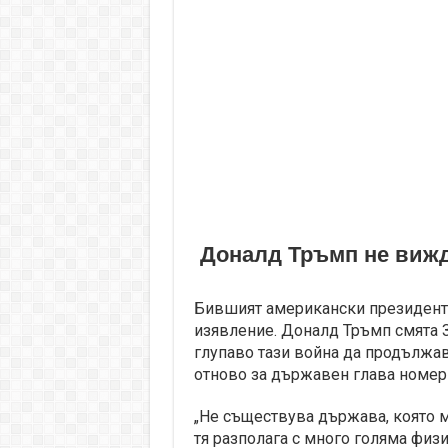
Доналд Тръмп не вижд
Бившият американски президент
изявление. Доналд Тръмп смята З
глупаво тази война да продължава
отново за държавен глава номер 
„Не съществува държава, която м
тя разполага с много голяма физ