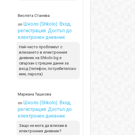
Виолета Станева
Школо (Shkolo). Вход,
on
регистрация. Достъп до
електронен дневник
Най-често проблемът с
влизането в електронния
дневник на Shkolo.bg е
свързан с грешни данни за
вход (телефон, потребителско
име, парола)
Мариана Ташкова
Школо (Shkolo). Вход,
on
регистрация. Достъп до
електронен дневник
Защо не мога да влизам в
електронния дневник?