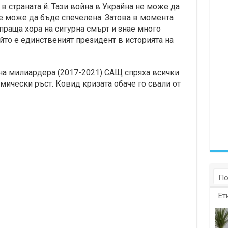
в страната й. Тази война в Украйна не може да
не може да бъде спечелена. Затова в момента
раща хора на сигурна смърт и знае много
който е единственият президент в историята на
на милиардера (2017-2021) САЩ спряха всички
мически ръст. Ковид кризата обаче го свали от
По
Ет