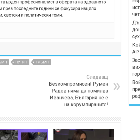
Евр
утвърден професионалист в сферата на здравното
ист
и през последните години се фокусира изцяло
чет
, светски и политически теми.
Дъж
дон
сух
Кой
AI?
Зас
ЪМП
ПУТИН
ТРЪМП
виж
го
Следващ
Вой
Безкомпромисен! Румен
пре
Радев няма да помилва
раф
Иванчева, България не е
на корумпираните!