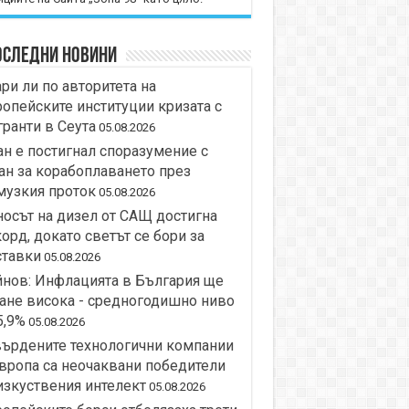
оследни новини
ри ли по авторитета на
опейските институции кризата с
ранти в Сеута
05.08.2026
н е постигнал споразумение с
н за корабоплаването през
музкия проток
05.08.2026
осът на дизел от САЩ достигна
орд, докато светът се бори за
ставки
05.08.2026
нов: Инфлацията в България ще
ане висока - средногодишно ниво
5,9%
05.08.2026
върдените технологични компании
вропа са неочаквани победители
изкуствения интелект
05.08.2026