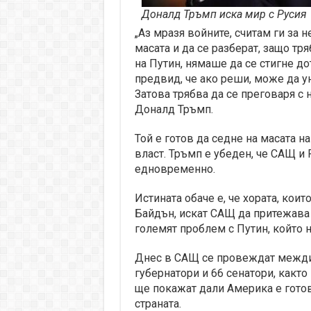
Доналд Тръмп иска мир с Русия
„Аз мразя войните, считам ги за 
масата и да се разберат, защо тр
на Путин, нямаше да се стигне д
предвид, че ако реши, може да у
Затова трябва да се преговаря с н
Доналд Тръмп.
Той е готов да седне на масата н
власт. Тръмп е убеден, че САЩ и 
едновременно.
Истината обаче е, че хората, коит
Байдън, искат САЩ да притежава 
големят проблем с Путин, който н
Днес в САЩ се провеждат междин
губернатори и 66 сенатори, както
ще покажат дали Америка е гото
страната.