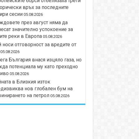
опейските борси отбелязаха трети
орически връх за последните
ири сесии
05.08.2026
довете през август няма да
есат значително успокоение за
ите реки в Европа
05.08.2026
 носи отговорност за вредите от
05.08.2026
ега България внася изцяло газа, но
да потенциала му като преходно
риво
05.08.2026
ната в Близкия изток
дизвиква нов глобален бум на
инирането на петрол
05.08.2026