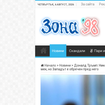
За сайта
Рек
ЧЕТВЪРТЪК, 6 АВГУСТ, 2026
Новини
Скандали
Пари и
Начало
>
Новини
>
Доналд Тръмп: Нико
мек, но Западът е обречен пред него