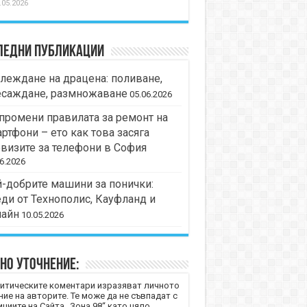
.05.2026
ледни публикации
леждане на драцена: поливане,
есаждане, размножаване
05.06.2026
промени правилата за ремонт на
ртфони – ето как това засяга
визите за телефони в София
6.2026
-добрите машини за понички:
ди от Технополис, Кауфланд и
лайн
10.05.2026
но уточнение:
итическите коментари изразяват личното
ние на авторите. Те може да не съвпадат с
циите на Сайта „Зона 98“ като цяло.