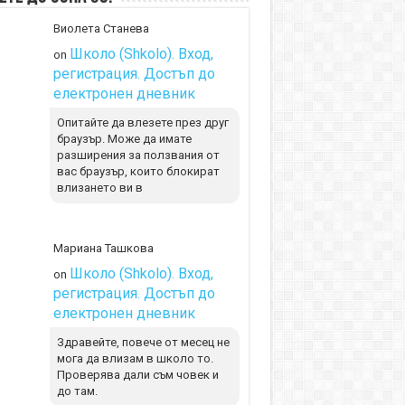
Виолета Станева
Школо (Shkolo). Вход,
on
регистрация. Достъп до
електронен дневник
Опитайте да влезете през друг
браузър. Може да имате
разширения за ползвания от
вас браузър, които блокират
влизането ви в
Мариана Ташкова
Школо (Shkolo). Вход,
on
регистрация. Достъп до
електронен дневник
Здравейте, повече от месец не
мога да влизам в школо то.
Проверява дали съм човек и
до там.