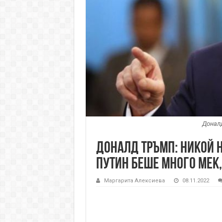
Доналд
Доналд Тръмп: Никой н
Путин беше много мек,
Маргарита Алексиева
08.11.2022