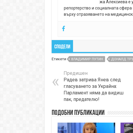
жа Алексиева е 
репортерство и социалната сфера 
върху отразяването на медицински
Сподели
Етикети
ВЛАДИМИР ПУТИН
ДОНАЛД ТР
Предишен
Радев затрива Янев след
гласуването за Украйна:
Парламент няма да видиш
пак, предателю!
Подобни публикации