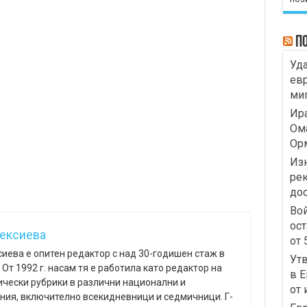
П
Уда
евр
миг
Ира
Ома
Ор
Изн
рек
до
Вой
ост
лексиева
от 
иева е опитен редактор с над 30-годишен стаж в
Ут
От 1992 г. насам тя е работила като редактор на
в Е
ически рубрики в различни национални и
от 
ния, включително всекидневници и седмичници. Г-