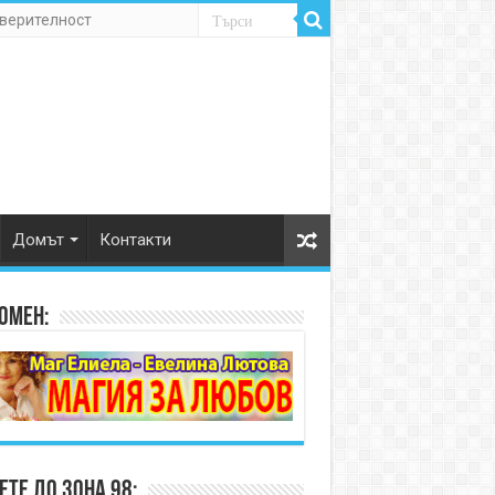
оверителност
Домът
Контакти
омен:
те до Зона 98: