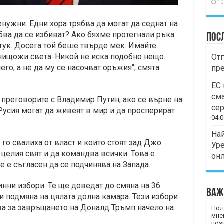
10
ненужни. Едни хора трябва да могат да седнат на
ябва да се избиват? Ако бяхме протегнали ръка
Пос
отук. Досега той беше твърде мек. Имайте
нищожи света. Никой не иска подобно нещо.
Отг
его, а не да му се насочват оръжия“, смята
пр
ЕС 
сма
а преговорите с Владимир Путин, ако се върне на
сер
Русия могат да живеят в мир и да просперират
04.0
Най
о го свалиха от власт и които стоят зад Джо
Уре
целия свят и да командва всички. Това е
он
е е съгласен да се подчинява на Запада.
ни избори. Те ще доведат до смяна на 36
Важ
 и подмяна на цялата долна камара. Тези избори
ва за завръщането на Доналд Тръмп начело на
Пол
мне
пози