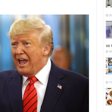
05
за 
04
10