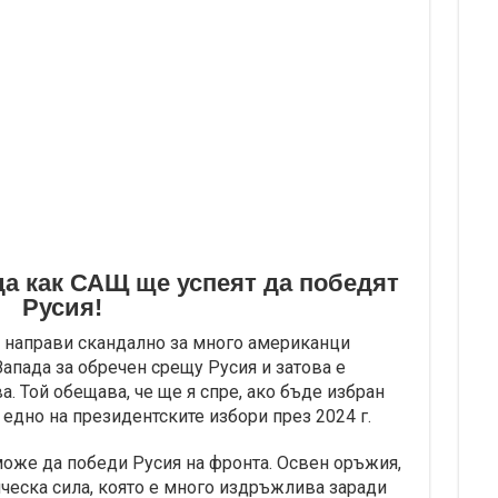
а как САЩ ще успеят да победят
Русия!
 направи скандално за много американци
апада за обречен срещу Русия и затова е
. Той обещава, че ще я спре, ако бъде избран
едно на президентските избори през 2024 г.
оже да победи Русия на фронта. Освен оръжия,
ическа сила, която е много издръжлива заради