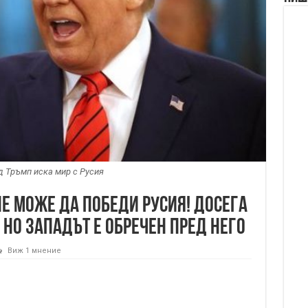
 Тръмп иска мир с Русия
е може да победи Русия! Досега
 но Западът е обречен пред него
Виж 1 мнение