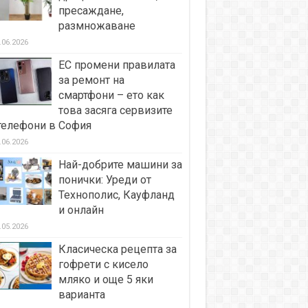
пресаждане,
размножаване
.06.2026
ЕС промени правилата
за ремонт на
смартфони – ето как
това засяга сервизите
телефони в София
.06.2026
Най-добрите машини за
понички: Уреди от
Технополис, Кауфланд
и онлайн
.05.2026
Класическа рецепта за
гофрети с кисело
мляко и още 5 яки
варианта