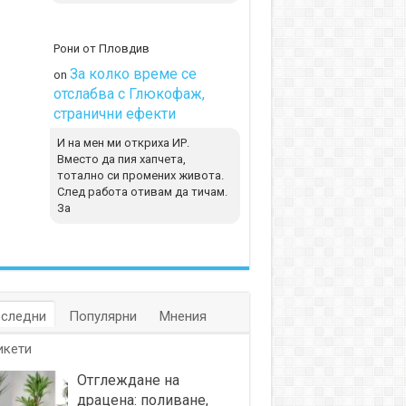
Рони от Пловдив
За колко време се
on
отслабва с Глюкофаж,
странични ефекти
И на мен ми откриха ИР.
Вместо да пия хапчета,
тотално си промених живота.
След работа отивам да тичам.
За
следни
Популярни
Мнения
икети
Отглеждане на
драцена: поливане,