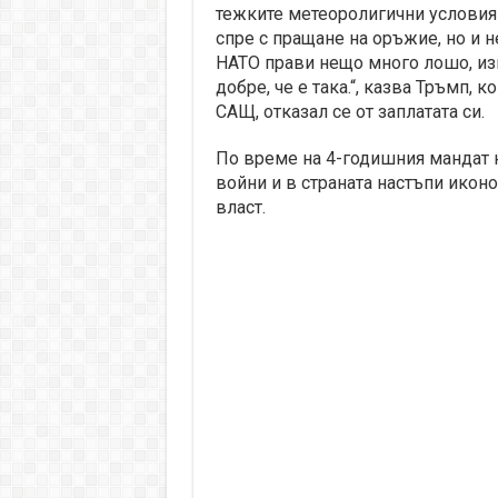
тежките метеоролигични условия 
спре с пращане на оръжие, но и 
НАТО прави нещо много лошо, изп
добре, че е така.“, казва Тръмп, 
САЩ, отказал се от заплатата си.
По време на 4-годишния мандат 
войни и в страната настъпи иконо
власт.