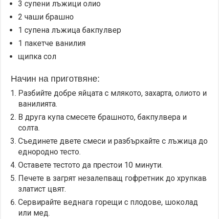
3 супени лъжици олио
2 чаши брашно
1 супена лъжица бакпулвер
1 пакетче ванилия
щипка сол
Начин на приготвяне:
Разбийте добре яйцата с млякото, захарта, олиото и
ванилията.
В друга купа смесете брашното, бакпулвера и
солта.
Съединете двете смеси и разбъркайте с лъжица до
еднородно тесто.
Оставете тестото да престои 10 минути.
Печете в загрят незалепващ гофретник до хрупкав
златист цвят.
Сервирайте веднага горещи с плодове, шоколад
или мед.