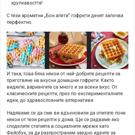
хрупкавостта!
С тези ароматни „Бон апети“ гофрети денят започва
перфектно.
И така, това бяха някои от най-добрите рецепти за
приготвяне на вкусни домашни гофрети. Както
видяхте, вариантите са много и за всеки вкус. От
класическите рецепти, през по-експерименталните
идеи, до здравословните алтернативи.
Надяваме се да сме ви вдъхновили да опитате поне
някои от тези рецепти у дома. Ще се радваме ако
споделите статията в социалните мрежи като
Фейсбук, за да разпространим заедно идеите за