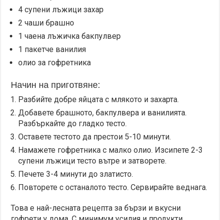
4 супени лъжици захар
2 чаши брашно
1 чаена лъжичка бакпулвер
1 пакетче ванилия
олио за гофретника
Начин на приготвяне:
Разбийте добре яйцата с млякото и захарта.
Добавете брашното, бакпулвера и ванилията.
Разбъркайте до гладко тесто.
Оставете тестото да престои 5-10 минути.
Намажете гофретника с малко олио. Изсипете 2-3
супени лъжици тесто вътре и затворете.
Печете 3-4 минути до златисто.
Повторете с останалото тесто. Сервирайте веднага.
Това е най-лесната рецепта за бързи и вкусни
гофрети у дома. С минимум усилия и продукти