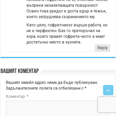
въпреки незалепващата повърхност.
Освен това уредът е доста едър и тежък,
което затруднява съхранението му.
Като цяло, гофретникът върши работа, но
не е перфектен. Бих го препоръчал на
хора, които правят гофрети често и имат
достатъчно място в кухнята.
Reply
Вашият коментар
Вашият имейл адрес няма да бъде публикуван.
Задължителните полета са отбелязани с
*
Коментар:
*