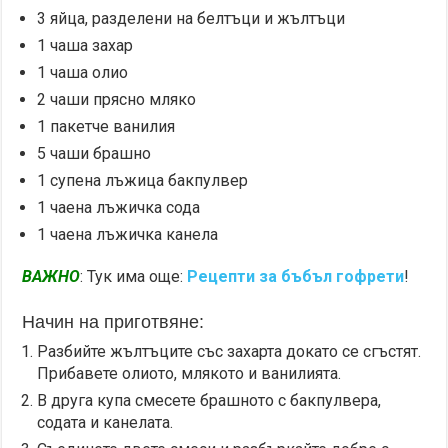
3 яйца, разделени на белтъци и жълтъци
1 чаша захар
1 чаша олио
2 чаши прясно мляко
1 пакетче ванилия
5 чаши брашно
1 супена лъжица бакпулвер
1 чаена лъжичка сода
1 чаена лъжичка канела
ВАЖНО
: Тук има още:
Рецепти за бъбъл гофрети
!
Начин на приготвяне:
Разбийте жълтъците със захарта докато се сгъстят.
Прибавете олиото, млякото и ванилията.
В друга купа смесете брашното с бакпулвера,
содата и канелата.