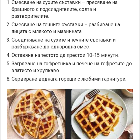
Смесване на сухите съставки – пресяване на
брашното с подсладителите, солта и
разтворителите.
Смесване на течните съставки – разбиване на
яйцата с млякото и мазнината.
Съединяване на сухите и течните съставки и
разбъркване до еднородна смес.
Оставяне на тестото да престои 10-15 минути.
Загряване на гофретника и печене на гофретите до
златисто и хрупкаво.
Сервиране веднага горещи с любими гарнитури.