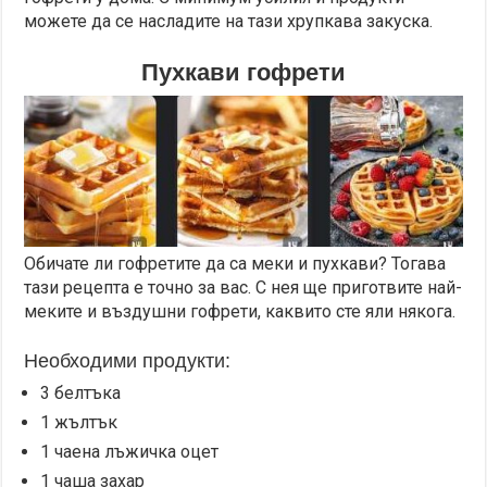
можете да се насладите на тази хрупкава закуска.
Пухкави гофрети
Обичате ли гофретите да са меки и пухкави? Тогава
тази рецепта е точно за вас. С нея ще приготвите най-
меките и въздушни гофрети, каквито сте яли някога.
Необходими продукти:
3 белтъка
1 жълтък
1 чаена лъжичка оцет
1 чаша захар