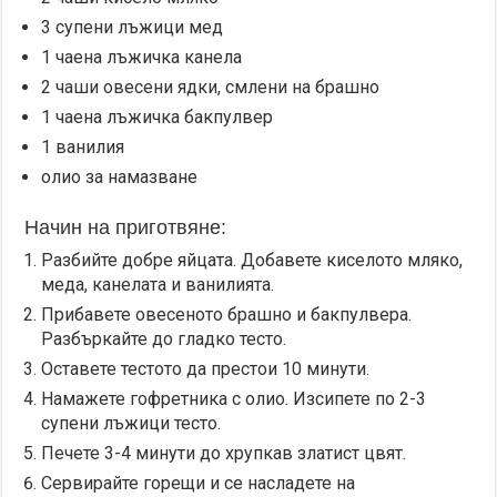
3 супени лъжици мед
1 чаена лъжичка канела
2 чаши овесени ядки, смлени на брашно
1 чаена лъжичка бакпулвер
1 ванилия
олио за намазване
Начин на приготвяне:
Разбийте добре яйцата. Добавете киселото мляко,
меда, канелата и ванилията.
Прибавете овесеното брашно и бакпулвера.
Разбъркайте до гладко тесто.
Оставете тестото да престои 10 минути.
Намажете гофретника с олио. Изсипете по 2-3
супени лъжици тесто.
Печете 3-4 минути до хрупкав златист цвят.
Сервирайте горещи и се насладете на