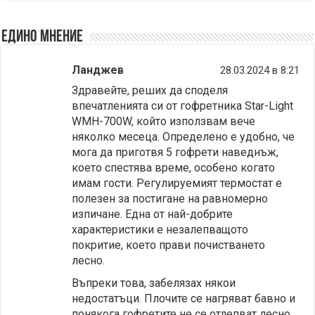
Едино мнение
Ланджев
28.03.2024 в 8:21
Здравейте, реших да споделя
впечатленията си от гофретника Star-Light
WMH-700W, който използвам вече
няколко месеца. Определено е удобно, че
мога да приготвя 5 гофрети наведнъж,
което спестява време, особено когато
имам гости. Регулируемият термостат е
полезен за постигане на равномерно
изпичане. Една от най-добрите
характеристики е незалепващото
покритие, което прави почистването
лесно.
Въпреки това, забелязах някои
недостатъци. Плочите се нагряват бавно и
понякога гофретите не се отлепват лесно,