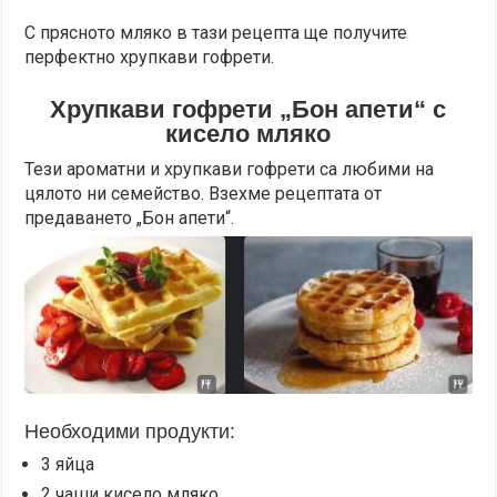
С прясното мляко в тази рецепта ще получите
перфектно хрупкави гофрети.
Хрупкави гофрети „Бон апети“ с
кисело мляко
Тези ароматни и хрупкави гофрети са любими на
цялото ни семейство. Взехме рецептата от
предаването „Бон апети“.
Необходими продукти:
3 яйца
2 чаши кисело мляко