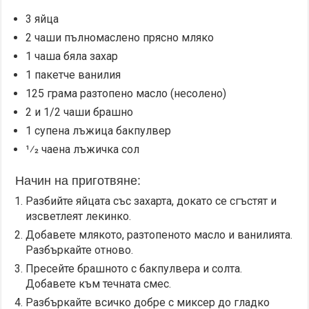
3 яйца
2 чаши пълномаслено прясно мляко
1 чаша бяла захар
1 пакетче ванилия
125 грама разтопено масло (несолено)
2 и 1/2 чаши брашно
1 супена лъжица бакпулвер
1⁄2 чаена лъжичка сол
Начин на приготвяне:
Разбийте яйцата със захарта, докато се сгъстят и
изсветлеят лекинко.
Добавете млякото, разтопеното масло и ванилията.
Разбъркайте отново.
Пресейте брашното с бакпулвера и солта.
Добавете към течната смес.
Разбъркайте всичко добре с миксер до гладко