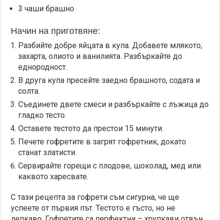
3 чаши брашно
Начин на приготвяне:
Разбийте добре яйцата в купа. Добавете млякото,
захарта, олиото и ванилията. Разбъркайте до
еднородност.
В друга купа пресейте заедно брашното, содата и
солта.
Съединете двете смеси и разбъркайте с лъжица до
гладко тесто.
Оставете тестото да престои 15 минути.
Печете гофретите в загрят гофретник, докато
станат златисти.
Сервирайте горещи с плодове, шоколад, мед или
каквото харесвате.
С тази рецепта за гофрети съм сигурна, че ще
успеете от първия път. Тестото е гъсто, но не
лепкаво. Гофретите са перфектни – хрупкави отвън