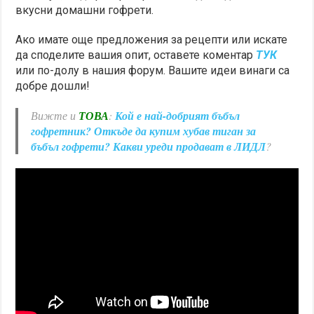
вкусни домашни гофрети.
Ако имате още предложения за рецепти или искате
да споделите вашия опит, оставете коментар
ТУК
или по-долу в нашия форум. Вашите идеи винаги са
добре дошли!
Вижте и
ТОВА
:
Кой е най-добрият бъбъл
гофретник? Откъде да купим хубав тиган за
бъбъл гофрети? Какви уреди продават в ЛИДЛ
?