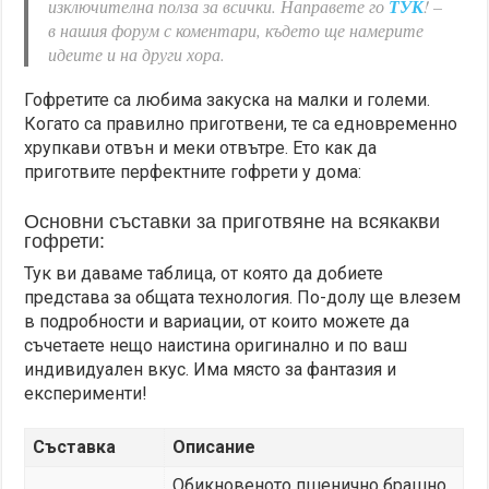
изключителна полза за всички. Направете го
ТУК
! –
в нашия форум с коментари, където ще намерите
идеите и на други хора.
Гофретите са любима закуска на малки и големи.
Когато са правилно приготвени, те са едновременно
хрупкави отвън и меки отвътре. Ето как да
приготвите перфектните гофрети у дома:
Основни съставки за приготвяне на всякакви
гофрети:
Тук ви даваме таблица, от която да добиете
представа за общата технология. По-долу ще влезем
в подробности и вариации, от които можете да
съчетаете нещо наистина оригинално и по ваш
индивидуален вкус. Има място за фантазия и
експерименти!
Съставка
Описание
Обикновеното пшенично брашно