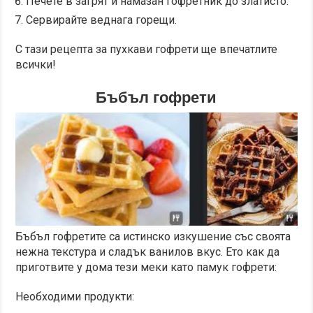
Печете в загрят и намазан гофретник до златисто.
Сервирайте веднага горещи.
С тази рецепта за пухкави гофрети ще впечатлите
всички!
Бъбъл гофрети
Бъбъл гофретите са истинско изкушение със своята
нежна текстура и сладък ванилов вкус. Ето как да
приготвите у дома тези меки като памук гофрети:
Необходими продукти: