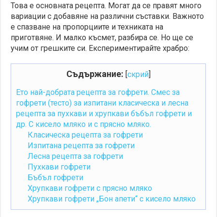
Това е основната рецепта. Могат да се правят много
вариации с добавяне на различни съставки. Важното
е спазване на пропорциите и техниката на
приготвяне. И малко късмет, разбира се. Но ще се
учим от грешките си. Експериментирайте храбро:
Съдържание:
[
скрий
]
Ето най-добрата рецепта за гофрети. Смес за
гофрети (тесто) за изпитани класическа и лесна
рецепта за пухкави и хрупкави бъбъл гофрети и
др. С кисело мляко и с прясно мляко.
Класическа рецепта за гофрети
Изпитана рецепта за гофрети
Лесна рецепта за гофрети
Пухкави гофрети
Бъбъл гофрети
Хрупкави гофрети с прясно мляко
Хрупкави гофрети „Бон апети“ с кисело мляко