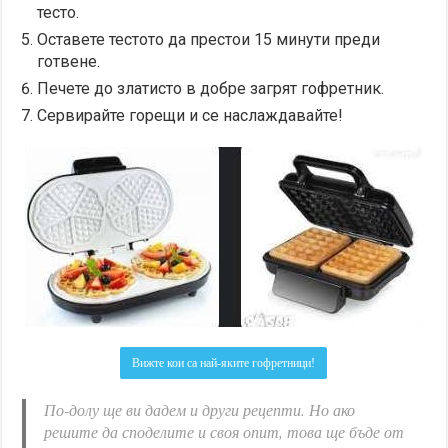
тесто.
Оставете тестото да престои 15 минути преди
готвене.
Печете до златисто в добре загрят гофретник.
Сервирайте горещи и се наслаждавайте!
Вижте кои са най-яките гофретници!
По-долу ще ви дадем и други рецепти. Но ако
решите да споделите и своя опит, това ще бъде от