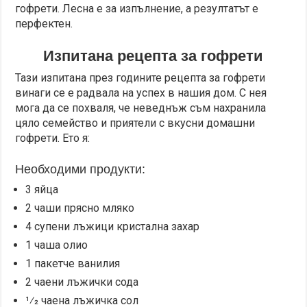
гофрети. Лесна е за изпълнение, а резултатът е
перфектен.
Изпитана рецепта за гофрети
Тази изпитана през годините рецепта за гофрети
винаги се е радвала на успех в нашия дом. С нея
мога да се похваля, че неведнъж съм нахранила
цяло семейство и приятели с вкусни домашни
гофрети. Ето я:
Необходими продукти:
3 яйца
2 чаши прясно мляко
4 супени лъжици кристална захар
1 чаша олио
1 пакетче ванилия
2 чаени лъжички сода
1⁄2 чаена лъжичка сол