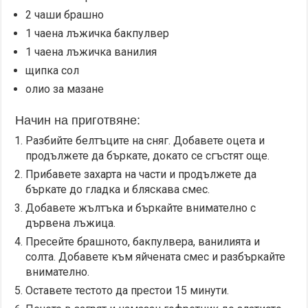
2 чаши брашно
1 чаена лъжичка бакпулвер
1 чаена лъжичка ванилия
щипка сол
олио за мазане
Начин на приготвяне:
Разбийте белтъците на сняг. Добавете оцета и
продължете да бъркате, докато се сгъстят още.
Прибавете захарта на части и продължете да
бъркате до гладка и бляскава смес.
Добавете жълтъка и бъркайте внимателно с
дървена лъжица.
Пресейте брашното, бакпулвера, ванилията и
солта. Добавете към яйчената смес и разбъркайте
внимателно.
Оставете тестото да престои 15 минути.