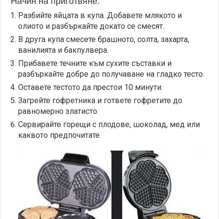
Начин на приготвяне:
Разбийте яйцата в купа. Добавете млякото и
олиото и разбъркайте докато се смесят.
В друга купа смесете брашното, солта, захарта,
ванилията и бакпулвера.
Прибавете течните към сухите съставки и
разбъркайте добре до получаване на гладко тесто.
Оставете тестото да престои 10 минути.
Загрейте гофретника и гответе гофретите до
равномерно златисто.
Сервирайте горещи с плодове, шоколад, мед или
каквото предпочитате.