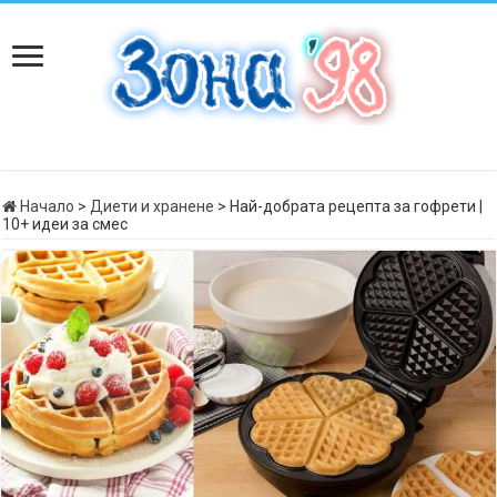
Начало
>
Диети и хранене
>
Най-добрата рецепта за гофрети |
10+ идеи за смес