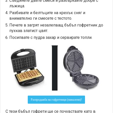
Съединете двете смеси и разбъркайте добре с
лъжица.
Разбивате и белтъците на крехък сняг и
внимателно ги смесете с тестото.
Печете в загрят незалепващ бъбъл гофретник до
пухкав златист цвят.
Посипвате с пудра захар и сервирате топли.
Разпродажба на гофретници (намалени)!
С тези бъбъл гофрети ще се почувствате като в