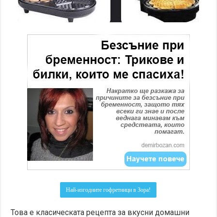
Най-изгодните гофретници в Зора!
Това е класическата рецепта за вкусни домашни