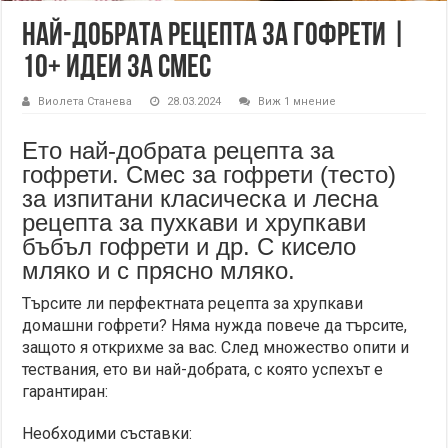
Най-добрата рецепта за гофрети |
10+ идеи за смес
Виолета Станева
28.03.2024
Виж 1 мнение
Ето най-добрата рецепта за
гофрети. Смес за гофрети (тесто)
за изпитани класическа и лесна
рецепта за пухкави и хрупкави
бъбъл гофрети и др. С кисело
мляко и с прясно мляко.
Търсите ли перфектната рецепта за хрупкави
домашни гофрети? Няма нужда повече да търсите,
защото я открихме за вас. След множество опити и
тествания, ето ви най-добрата, с която успехът е
гарантиран:
Необходими съставки: