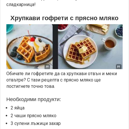
сладкарница!
Хрупкави гофрети с прясно мляко
Обичате ли гофретите да са хрупкави отвън и меки
отвътре? С тази рецепта с прясно мляко ще
постигнете точно това.
Необходими продукти:
2 яйца
2 чаши прясно мляко
3 супени лъжици захар