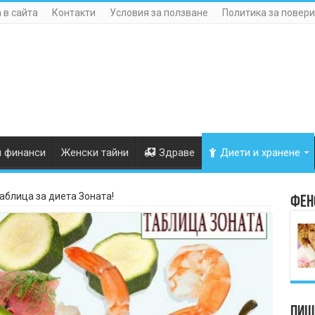
 в сайта
Контакти
Условия за ползване
Политика за повери
и финанси
Женски тайни
Здраве
Диети и хранене
аблица за диета Зоната!
Фен
Пише