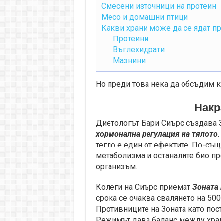
Смесени източници на протеин
Месо и домашни птици
Какви храни може да се ядат пр
Протеини
Въглехидрати
Мазнини
Но преди това нека да обсъдим ка
Накр
Диетологът Бари Сиърс създава З
хормонална регулация на тялото
тегло е един от ефектите. По-съ
метаболизма и останалите био пр
организъм.
Колеги на Сиърс приемат
Зоната 
срока се очаква свалянето на 500 
Противниците на Зоната като по
Режимът дава баланс между хран