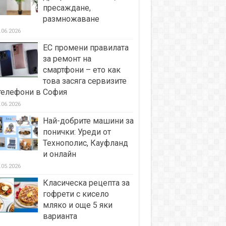
пресаждане,
размножаване
.06.2026
ЕС промени правилата
за ремонт на
смартфони – ето как
това засяга сервизите
телефони в София
.06.2026
Най-добрите машини за
понички: Уреди от
Технополис, Кауфланд
и онлайн
.05.2026
Класическа рецепта за
гофрети с кисело
мляко и още 5 яки
варианта