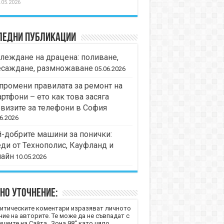
.05.2026
ледни публикации
леждане на драцена: поливане,
есаждане, размножаване
05.06.2026
промени правилата за ремонт на
ртфони – ето как това засяга
визите за телефони в София
6.2026
-добрите машини за понички:
ди от Технополис, Кауфланд и
лайн
10.05.2026
но уточнение:
итическите коментари изразяват личното
ние на авторите. Те може да не съвпадат с
циите на Сайта „Зона 98“ като цяло.