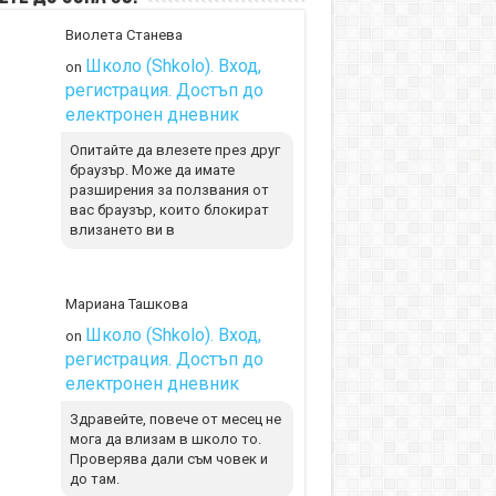
Виолета Станева
Школо (Shkolo). Вход,
on
регистрация. Достъп до
електронен дневник
Опитайте да влезете през друг
браузър. Може да имате
разширения за ползвания от
вас браузър, които блокират
влизането ви в
Мариана Ташкова
Школо (Shkolo). Вход,
on
регистрация. Достъп до
електронен дневник
Здравейте, повече от месец не
мога да влизам в школо то.
Проверява дали съм човек и
до там.