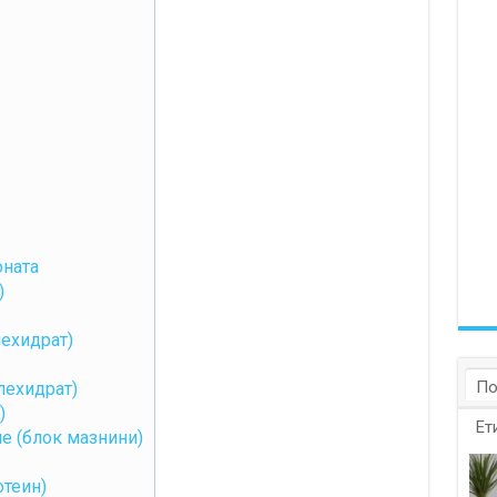
оната
)
лехидрат)
По
лехидрат)
)
Ет
не (блок мазнини)
отеин)