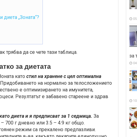
и диета „Зоната“?
05
к трябва да се чете тази таблица.
за 
04
атко за диетата
оната като
стил на хранене с цел оптимална
. Придобиването на нормално за телосложението
ществено е оптимизирането на имунитета,
оцеси. Резултатът е забавено стареене и здрав
10
като диета и я предписват за 1 седмица.
За
– 700 г дневно или 3.5 – 4.9 кг общо.
стоянен режим са прекалено предпазливи.
ителните в-ва, какъвто лекарите единодушно