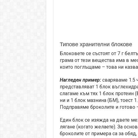
Типове хранителни блокове
Блоковете се състоят от 7 г белтъ
грама от тези вещества има в мес
които поглъщаме – това ни казва
Нагледен пример:
сваряваме 1.5 
представляват 1 блок въглехидра
слагаме към тях 1 блок протеин (
ни и 1 блок мазнина (БМ), тоест 1.
Подправяме броколите и готово –
Един блок се изяжда на двете м
лягане (когато желаете). За осно
броколите от примера са за обяд,