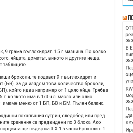
П
OTP
рез
06.0
В Е
к, 9 грама въглехидрат, 1.5 г мазнина. По колко
пив
ото, яйцата, доматът, виното и другите неща,
06.0
т таблиците.
Паз
оце
чаши броколи, те подават 9 г въглехидрат и
уп
т (БВ). За да изядем това количество броколи,
RWE
БП), който идва например от 1 цяло яйце. Трябва
мо
5 г, колкото има в 1/3 ч.л. масло или олио.
06.0
 имаме меню от 1 БП, БВ и БМ. Пълен баланс.
Паз
„да
еждинни похапвания сутрин, следобед или пред
вку
вните хранения са предвидени по 3 блока. Ако
 порцията ще съдържа 3 Х 1.5 чаши броколи с 1
Ира