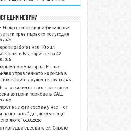
оследни новини
 Group отчете силни финансови
ултати през първото полугодие
8.2026
вропа работят над 10 хил.
оварни, в България те са 42
8.2026
арният регулатор на ЕС ще
нява управлението на риска в
равляващите дружества
06.08.2026
 се отказва от проектите си за
рски вятърни паркове в САЩ
8.2026
арът на люти сосове у нас – от
й нещо люто“ до „искам нещо
сно люто“
06.08.2026
н изнудва съседите си: Спрете