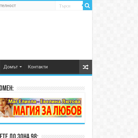
телност
Домът
Контакти
омен:
те до Зона 98: