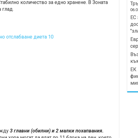
табилно количество за едно хранене. В Зоната
Тръ
 глад.
06.0
ЕС 
дос
"зл
Ев
сер
Въз
къ
ЕК 
фи
миг
ежду
3 главни (обилни) и 2 малки похапвания.
и хора могат да ядат по 11 блока на ден, което