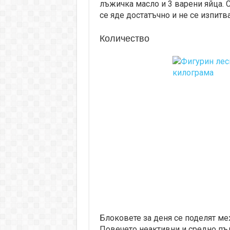
лъжичка масло и 3 варени яйца. С
се яде достатъчно и не се изпитва
Количество
Блоковете за деня се поделят м
Повечето неактивни и средно пълн