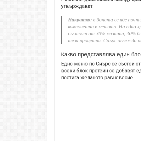
утвърждават.
Накратко:
в Зоната се яде почт
компонента в менюто. На едно хр
състоят от 30% мазнина, 30% бел
тези проценти, Сиърс въвежда п
Какво представлява един бло
Едно меню по Сиърс се състои от 
всеки блок протеин се добавят ед
постига желаното равновесие.