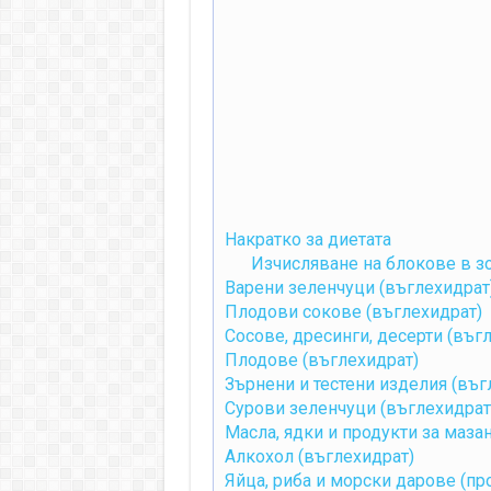
Накратко за диетата
Изчисляване на блокове в з
Варени зеленчуци (въглехидрат
Плодови сокове (въглехидрат)
Сосове, дресинги, десерти (въг
Плодове (въглехидрат)
Зърнени и тестени изделия (въг
Сурови зеленчуци (въглехидрат
Масла, ядки и продукти за маза
Алкохол (въглехидрат)
Яйца, риба и морски дарове (пр