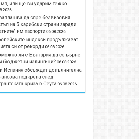
мп, или ще ви ударим тежко
8.2026
заплашва да спре безвизовия
тъп на 5 карибски страни заради
атните" им паспорти
06.08.2026
ропейските индекси продължават
ията си от рекорди
06.08.2026
можно ли е България да се върне
м бюджетни излишъци?
06.08.2026
и Испания обсъждат допълнителна
нансова подкрепа след
рантската криза в Сеута
06.08.2026