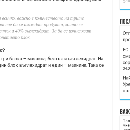
10
и всичко, важно е количеството на трите
Пос
анене да се изяждат продукти, които се
тък и 40% въглехидрат. За да се изчисляват
Отг
онятието блок.
пр
ЕС 
к?
сма
три блока – мазнина, белтък и въглехидрат. На
сер
ин блок въглехидрат и един – мазнина. Така се
04.0
Най
Уре
он
Важ
Пол
мне
пози