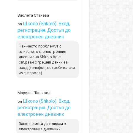
Виолета Станева
Школо (Shkolo). Вход,
on
регистрация. Достъп до
електронен дневник
Най-често проблемът с
влизането в електронния
дневник на Shkolo.bg е
свързан с грешни данни за
вход (телефон, потребителско
име, парола)
Мариана Ташкова
Школо (Shkolo). Вход,
on
регистрация. Достъп до
електронен дневник
Защо не мога да влизам в
електронния дневник?