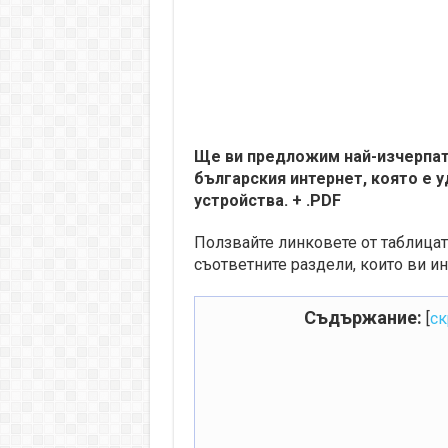
Ще ви предложим най-изчерпате
българския интернет, която е 
устройства. + .PDF
Ползвайте линковете от таблицат
съответните раздели, които ви ин
Съдържание:
[
ск