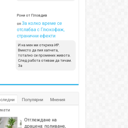
Рони от Пловдив
За колко време се
on
отслабва с Глюкофаж,
странични ефекти
И на мен ми откриха ИР.
Вместо да пия хапчета,
тотално си промених живота.
След работа отивам да тичам.
За
следни
Популярни
Мнения
икети
Отглеждане на
драцена: поливане,