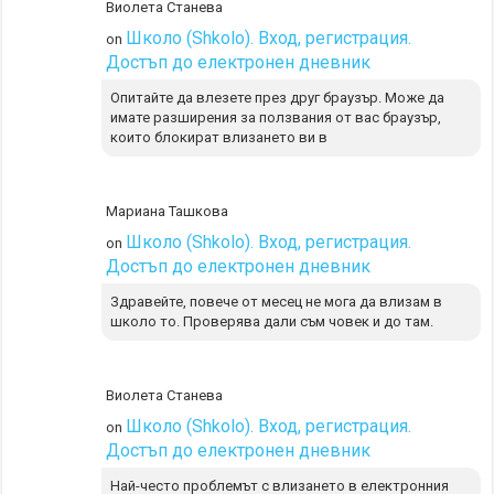
Виолета Станева
Школо (Shkolo). Вход, регистрация.
on
Достъп до електронен дневник
Опитайте да влезете през друг браузър. Може да
имате разширения за ползвания от вас браузър,
които блокират влизането ви в
Мариана Ташкова
Школо (Shkolo). Вход, регистрация.
on
Достъп до електронен дневник
Здравейте, повече от месец не мога да влизам в
школо то. Проверява дали съм човек и до там.
Виолета Станева
Школо (Shkolo). Вход, регистрация.
on
Достъп до електронен дневник
Най-често проблемът с влизането в електронния