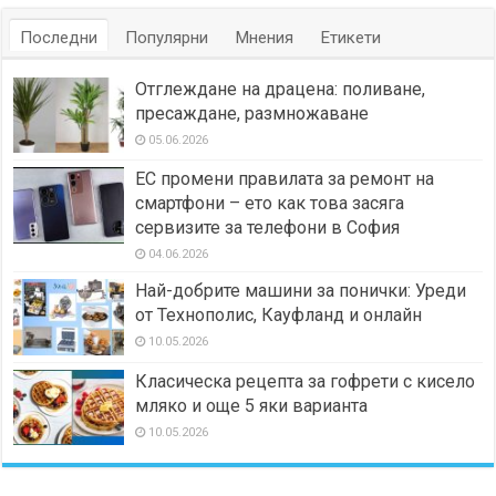
Последни
Популярни
Мнения
Етикети
Отглеждане на драцена: поливане,
пресаждане, размножаване
05.06.2026
ЕС промени правилата за ремонт на
смартфони – ето как това засяга
сервизите за телефони в София
04.06.2026
Най-добрите машини за понички: Уреди
от Технополис, Кауфланд и онлайн
10.05.2026
Класическа рецепта за гофрети с кисело
мляко и още 5 яки варианта
10.05.2026