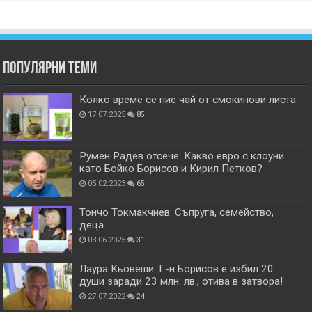
Популярни теми
Колко време се пие чай от смокинови листа
17.07.2025
85
Румен Радев отсече: Какво евро с клоуни
като Бойко Борисов и Кирил Петков?
05.02.2023
65
Тончо Токмакчиев: Съпруга, семейство,
деца
03.06.2025
31
Лаура Кьовеши: Г-н Борисов е избил 20
души заради 23 млн. лв., отива в затвора!
27.07.2022
24