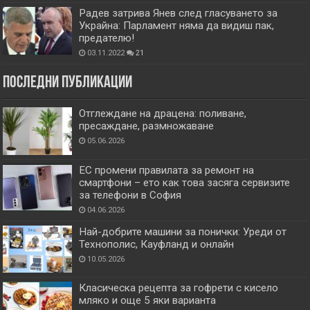
Радев затрива Янев след гласуването за
Украйна: Парламент няма да видиш пак,
предателю!
03.11.2022
21
Последни публикации
Отглеждане на драцена: поливане,
пресаждане, размножаване
05.06.2026
ЕС промени правилата за ремонт на
смартфони – ето как това засяга сервизите
за телефони в София
04.06.2026
Най-добрите машини за понички: Уреди от
Технополис, Кауфланд и онлайн
10.05.2026
Класическа рецепта за гофрети с кисело
мляко и още 5 яки варианта