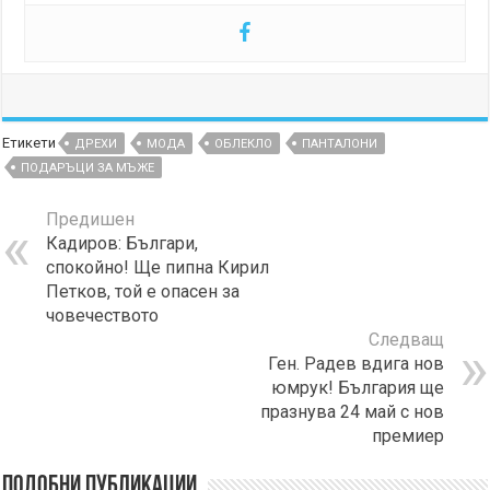
Етикети
ДРЕХИ
МОДА
ОБЛЕКЛО
ПАНТАЛОНИ
ПОДАРЪЦИ ЗА МЪЖЕ
Предишен
Кадиров: Българи,
спокойно! Ще пипна Кирил
Петков, той е опасен за
човечеството
Следващ
Ген. Радев вдига нов
юмрук! България ще
празнува 24 май с нов
премиер
Подобни публикации