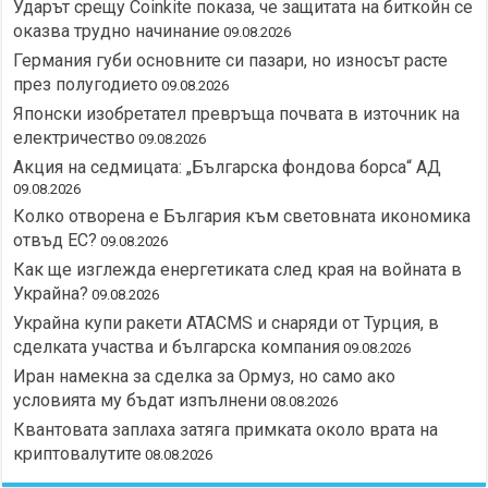
Ударът срещу Coinkite показа, че защитата на биткойн се
оказва трудно начинание
09.08.2026
Германия губи основните си пазари, но износът расте
през полугодието
09.08.2026
Японски изобретател превръща почвата в източник на
електричество
09.08.2026
Акция на седмицата: „Българска фондова борса“ АД
09.08.2026
Колко отворена е България към световната икономика
отвъд ЕС?
09.08.2026
Как ще изглежда енергетиката след края на войната в
Украйна?
09.08.2026
Украйна купи ракети ATACMS и снаряди от Турция, в
сделката участва и българска компания
09.08.2026
Иран намекна за сделка за Ормуз, но само ако
условията му бъдат изпълнени
08.08.2026
Квантовата заплаха затяга примката около врата на
криптовалутите
08.08.2026