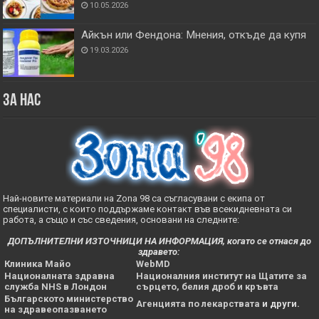
10.05.2026
Айкън или Фендона: Мнения, откъде да купя
19.03.2026
За нас
Най-новите материали на Zona 98 са съгласувани с екипа от
специалисти, с които поддържаме контакт във всекидневната си
работа, а също и със сведения, основани на следните:
ДОПЪЛНИТЕЛНИ ИЗТОЧНИЦИ НА ИНФОРМАЦИЯ, когато се отнася до
здравето:
Клиника Майо
WebMD
Националната здравна
Националния институт на Щатите за
служба NHS в Лондон
сърцето, белия дроб и кръвта
Българското министерство
Агенцията по лекарствата
и други.
на здравеопазването