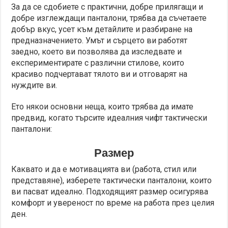
За да се сдобиете с практични, добре прилягащи и
добре изглеждащи панталони, трябва да съчетаете
добър вкус, усет към детайлите и разбиране на
предназначението. Умът и сърцето ви работят
заедно, което ви позволява да изследвате и
експериментирате с различни стилове, които
красиво подчертават тялото ви и отговарят на
нуждите ви.
Ето някои основни неща, които трябва да имате
предвид, когато търсите идеалния чифт тактически
панталони:
Размер
Каквато и да е мотивацията ви (работа, стил или
представяне), изберете тактически панталони, които
ви пасват идеално. Подходящият размер осигурява
комфорт и увереност по време на работа през целия
ден.