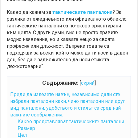
Какво да кажем за
тактическите панталони
? За
разлика от ежедневното или официалното облекло,
тактическите панталони са по-скоро ориентирани
към целта. С други думи, вие не просто правите
модно изявление, но и казвате нещо за своята
професия или длъжност. Въпреки това те са
подходящи за всеки, който може да ги носи в даден
ден, без да е задължително да носи етикета
„тежкотоварни“.
Съдържание:
[
скрий
]
Преди да излезете навън, независимо дали сте
избрали панталони каки, чино панталони или друг
вид панталони, удобството и стилът са сред най-
важните съображения.
Какво представляват тактическите панталони
Размер
Цел