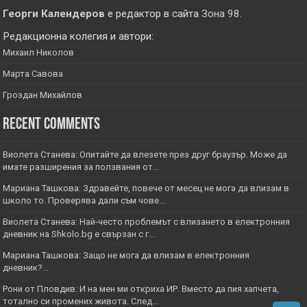
Георги Календеров
е редактор в сайта
Зона 98
.
Редакционна колегия и автори:
Михаил Николов
Марта Савова
Гроздан Михайлов
Recent Comments
Виолета Станева: Опитайте да влезете през друг браузър. Може да
имате разширения за ползвания от...
Мариана Ташкова: Здравейте, повече от месец не мога да влизам в
школо то. Проверява дали съм чове...
Виолета Станева: Най-често проблемът с влизането в електронния
дневник на Shkolo.bg е свързан с г...
Мариана Ташкова: Защо не мога да влизам в електронния
дневник?...
Рони от Пловдив: И на мен ми откриха ИР. Вместо да пия хапчета,
тотално си промених живота. След...