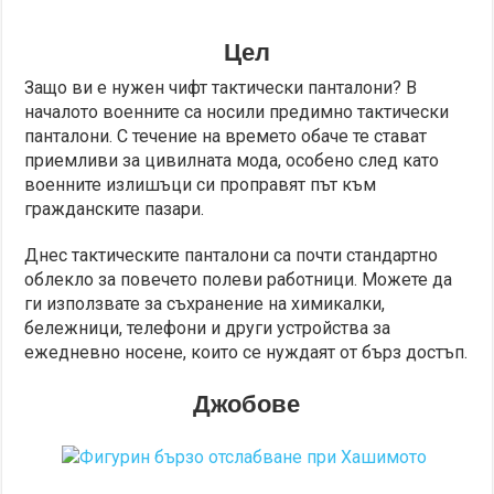
Цел
Защо ви е нужен чифт тактически панталони? В
началото военните са носили предимно тактически
панталони. С течение на времето обаче те стават
приемливи за цивилната мода, особено след като
военните излишъци си проправят път към
гражданските пазари.
Днес тактическите панталони са почти стандартно
облекло за повечето полеви работници. Можете да
ги използвате за съхранение на химикалки,
бележници, телефони и други устройства за
ежедневно носене, които се нуждаят от бърз достъп.
Джобове