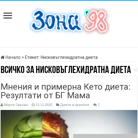
Начало
>
Етикет:
Нисковъглехидратна диета
Всичко за
Нисковъглехидратна диета
Мнения и примерна Кето диета:
Резултати от БГ Мама
Марта Савова
12.12.2025
Диети и хранене
7