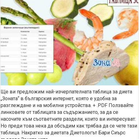
Ще ви предложим най-изчерпателната таблица за диета
„Зоната“ в българския интернет, която е удобна за
разглеждане и на мобилни устройства. + .PDF Ползвайте
линковете от таблицата за съдържанието, за да се
насочите към съответните раздели, които ви интересуват:
Но преди това нека да обсъдим как трябва да се чете тази
таблица. Накратко за диетата Диетологът Бари Сиърс