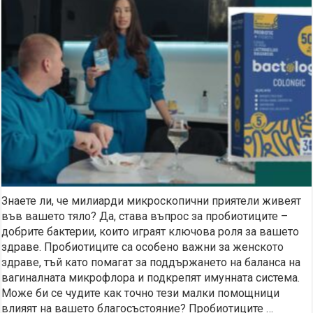
Знаете ли, че милиарди микроскопични приятели живеят
във вашето тяло? Да, става въпрос за пробиотиците –
добрите бактерии, които играят ключова роля за вашето
здраве. Пробиотиците са особено важни за женското
здраве, тъй като помагат за поддържането на баланса на
вагиналната микрофлора и подкрепят имунната система.
Може би се чудите как точно тези малки помощници
влияят на вашето благосъстояние? Пробиотиците …