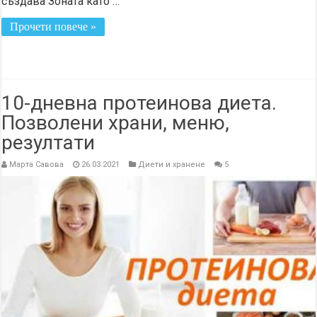
създава Зоната като …
Прочети повече »
10-дневна протеинова диета.
Позволени храни, меню,
резултати
Марта Савова
26.03.2021
Диети и хранене
5