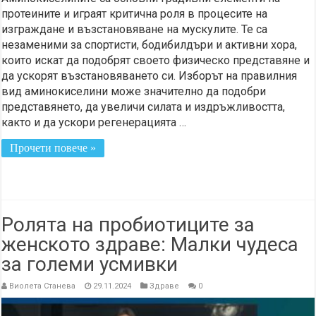
протеините и играят критична роля в процесите на
изграждане и възстановяване на мускулите. Те са
незаменими за спортисти, бодибилдъри и активни хора,
които искат да подобрят своето физическо представяне и
да ускорят възстановяването си. Изборът на правилния
вид аминокиселини може значително да подобри
представянето, да увеличи силата и издръжливостта,
както и да ускори регенерацията …
Прочети повече »
Ролята на пробиотиците за
женското здраве: Малки чудеса
за големи усмивки
Виолета Станева
29.11.2024
Здраве
0