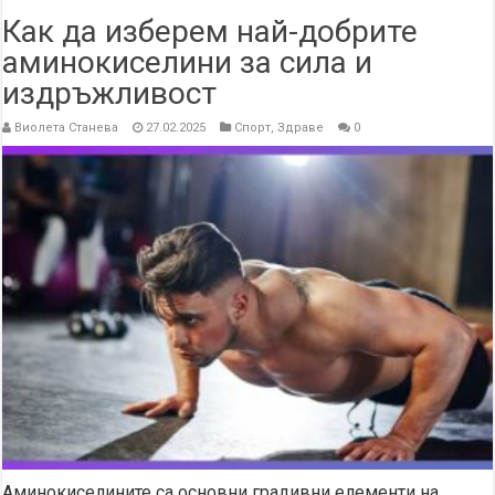
Как да изберем най-добрите
аминокиселини за сила и
издръжливост
Виолета Станева
27.02.2025
Спорт
,
Здраве
0
Аминокиселините са основни градивни елементи на