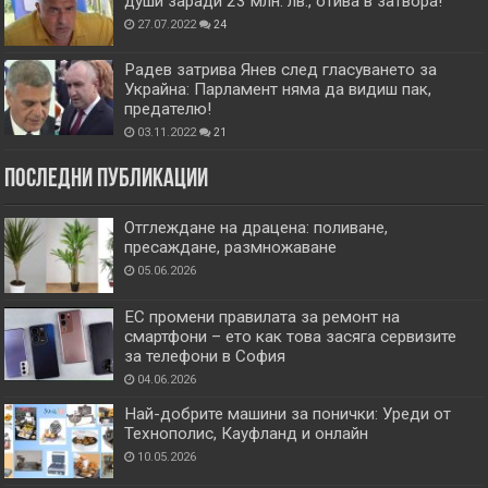
души заради 23 млн. лв., отива в затвора!
27.07.2022
24
Радев затрива Янев след гласуването за
Украйна: Парламент няма да видиш пак,
предателю!
03.11.2022
21
Последни публикации
Отглеждане на драцена: поливане,
пресаждане, размножаване
05.06.2026
ЕС промени правилата за ремонт на
смартфони – ето как това засяга сервизите
за телефони в София
04.06.2026
Най-добрите машини за понички: Уреди от
Технополис, Кауфланд и онлайн
10.05.2026