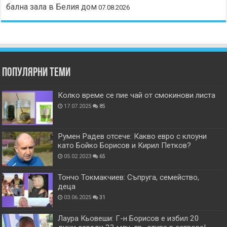
бална зала в Белия дом
07.08.2026
Популярни теми
Колко време се пие чай от смокинови листа
17.07.2025
85
Румен Радев отсече: Какво евро с клоуни
като Бойко Борисов и Кирил Петков?
05.02.2023
65
Тончо Токмакчиев: Съпруга, семейство,
деца
03.06.2025
31
Лаура Кьовеши: Г-н Борисов е избил 20