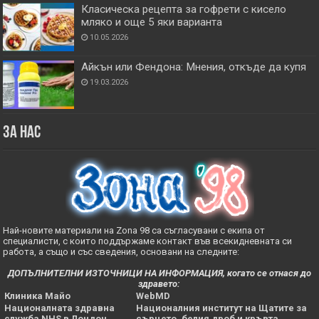
Класическа рецепта за гофрети с кисело
мляко и още 5 яки варианта
10.05.2026
Айкън или Фендона: Мнения, откъде да купя
19.03.2026
За нас
Най-новите материали на Zona 98 са съгласувани с екипа от
специалисти, с които поддържаме контакт във всекидневната си
работа, а също и със сведения, основани на следните:
ДОПЪЛНИТЕЛНИ ИЗТОЧНИЦИ НА ИНФОРМАЦИЯ, когато се отнася до
здравето:
Клиника Майо
WebMD
Националната здравна
Националния институт на Щатите за
служба NHS в Лондон
сърцето, белия дроб и кръвта