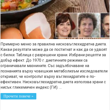
Примерно меню за правилна нисковъглехидратна диета.
Какви резултати може да се постигнат и как да се удвоят
с билки. Таблица с разрешени храни. Избрани рецепти за
добър ефект. До 1970 г. диетичните режими са
ограничавали мазнините. Със задълбочаване на
познанията върху човешкия метаболизъм изследователи
откриват, че контролът върху въглехидратите е по-
ефективен. Нисковъглехидратна диета използва храни с
нисък гликемичен индекс (ГИ). …
Прочети повече »