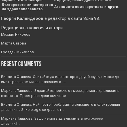
Българското министерство
Агенцията по лекарствата
и други.
на здравеопазването
Георги Календеров
е редактор в сайта
Зона 98
.
Редакционна колегия и автори:
Михаил Николов
Марта Савова
Гроздан Михайлов
Recent Comments
Виолета Станева: Опитайте да влезете през друг браузър. Може да
имате разширения за ползвания от...
Мариана Ташкова: Здравейте, повече от месец не мога да влизам в
школо то. Проверява дали съм чове...
Виолета Станева: Най-често проблемът с влизането в електронния
дневник на Shkolo.bg е свързан с г...
Мариана Ташкова: Защо не мога да влизам в електронния
дневник?...