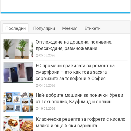
Последни
Популярни
Мнения
Етикети
Отглеждане на драцена: поливане,
пресаждане, размножаване
05.06.2026
ЕС промени правилата за ремонт на
смартфони – ето как това засяга
сервизите за телефони в София
04.06.2026
Най-добрите машини за понички: Уреди
от Технополис, Кауфланд и онлайн
10.05.2026
Класическа рецепта за гофрети с кисело
мляко и още 5 яки варианта