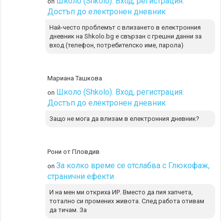
Школо (Shkolo). Вход, регистрация.
on
Достъп до електронен дневник
Най-често проблемът с влизането в електронния
дневник на Shkolo.bg е свързан с грешни данни за
вход (телефон, потребителско име, парола)
Мариана Ташкова
Школо (Shkolo). Вход, регистрация.
on
Достъп до електронен дневник
Защо не мога да влизам в електронния дневник?
Рони от Пловдив
За колко време се отслабва с Глюкофаж,
on
странични ефекти
И на мен ми откриха ИР. Вместо да пия хапчета,
тотално си промених живота. След работа отивам
да тичам. За