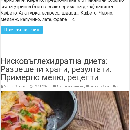
Черно лате. Кафето: Предпочитаната от милиони хора по
света утринна (а и по всяко време на деня) напитка.
Кафето: Ала турка, еспресо, шварц… Кафето: Черно,
меланж, капучино, лате, фрапе – с …
Прочети повече »
Нисковъглехидратна диета:
Разрешени храни, резултати.
Примерно меню, рецепти
Марта Савова
09.01.2021
Диети и хранене
,
Женски тайни
7