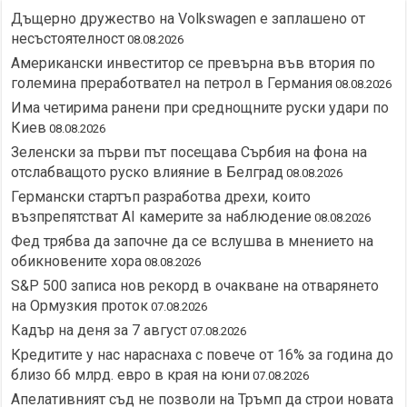
Дъщерно дружество на Volkswagen е заплашено от
несъстоятелност
08.08.2026
Американски инвеститор се превърна във втория по
големина преработвател на петрол в Германия
08.08.2026
Има четирима ранени при среднощните руски удари по
Киев
08.08.2026
Зеленски за първи път посещава Сърбия на фона на
отслабващото руско влияние в Белград
08.08.2026
Германски стартъп разработва дрехи, които
възпрепятстват AI камерите за наблюдение
08.08.2026
Фед трябва да започне да се вслушва в мнението на
обикновените хора
08.08.2026
S&P 500 записа нов рекорд в очакване на отварянето
на Ормузкия проток
07.08.2026
Кадър на деня за 7 август
07.08.2026
Кредитите у нас нараснаха с повече от 16% за година до
близо 66 млрд. евро в края на юни
07.08.2026
Апелативният съд не позволи на Тръмп да строи новата