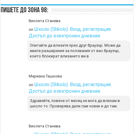
Пишете до Зона 98:
Виолета Станева
Школо (Shkolo). Вход, регистрация.
on
Достъп до електронен дневник
Опитайте да влезете през друг браузър. Може да
имате разширения за ползвания от вас браузър,
които блокират влизането ви в
Мариана Ташкова
Школо (Shkolo). Вход, регистрация.
on
Достъп до електронен дневник
Здравейте, повече от месец не мога да влизам в
школо то. Проверява дали съм човек и до там.
Виолета Станева