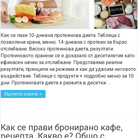
Как се пази 10-дневна протеинова диета. Таблица с
позволени храни, меню. 14-дневна с протеин за бързо
отслабване. Високо протеинова диета, резултати.
Протеиновото хранене се е доказало от десетилетия като
ефикасен начин за отслабване. Представяме реални
резултати, принципи на режима и как да удвоим неговото
въздействие. Таблици с продукти + подробно меню за 10
дни. Протеиновата диета е развита в десетки …
Прочети повече »
Как се прави бронирано кафе,
рецепта. Какво е? Общо с